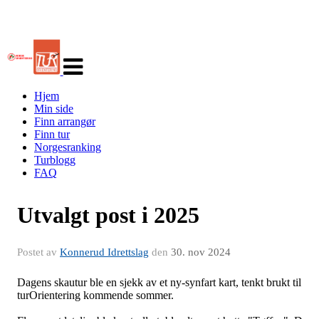
Veksle
navigasjon
Hjem
Min side
Finn arrangør
Finn tur
Norgesranking
Turblogg
FAQ
Utvalgt post i 2025
Postet av
Konnerud Idrettslag
den
30. nov 2024
Dagens skautur ble en sjekk av et ny-synfart kart, tenkt brukt til
turOrientering kommende sommer.