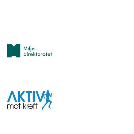
Idrettsbutikken
Personvern
Med støtte fra
Miljødirektoratet
I samarbeid med
Aktiv
mot
kreft
Last ned appen her