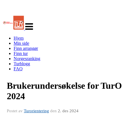
Veksle
navigasjon
Hjem
Min side
Finn arrangør
Finn tur
Norgesranking
Turblogg
FAQ
Brukerundersøkelse for TurO
2024
Postet av
Turorientering
den
2. des 2024