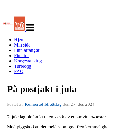
Veksle
navigasjon
Hjem
Min side
Finn arrangør
Finn tur
Norgesranking
Turblogg
FAQ
På postjakt i jula
Postet av
Konnerud Idrettslag
den
27. des 2024
2. juledag ble brukt til en sjekk av et par vinter-poster.
Med piggsko kan det meldes om god fremkommelighet.