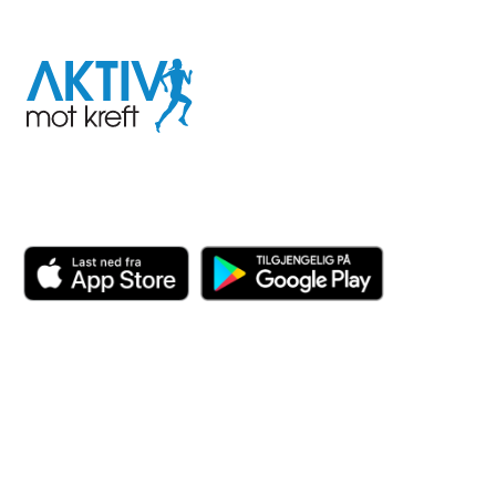
I samarbeid med
Aktiv
mot
kreft
Last ned appen her