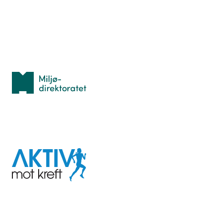
Idrettsbutikken
Personvern
Med støtte fra
Miljødirektoratet
I samarbeid med
Aktiv
mot
kreft
Last ned appen her