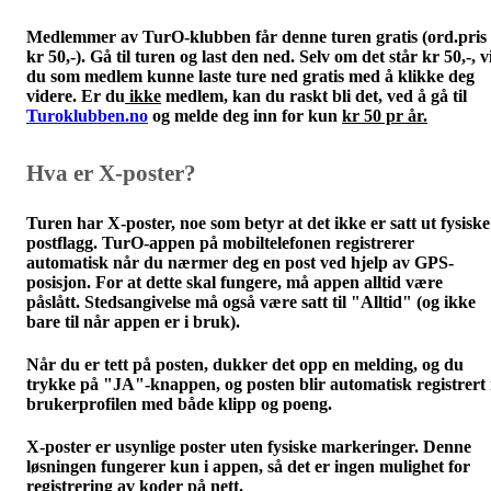
Medlemmer av TurO-klubben får denne turen
gratis
(ord.pris
kr 50,-). Gå til turen og last den ned. Selv om det står kr 50,-, vi
du som medlem kunne laste ture ned gratis med å klikke deg
videre. Er du
ikke
medlem, kan du raskt bli det, ved å gå til
Turoklubben.no
og melde deg inn for kun
kr 50 pr år.
Hva er X-poster?
Turen har X-poster, noe som betyr at det ikke er satt ut fysiske
postflagg. TurO-appen på mobiltelefonen registrerer
automatisk når du nærmer deg en post ved hjelp av GPS-
posisjon. For at dette skal fungere, må appen alltid være
påslått. Stedsangivelse må også være satt til "Alltid" (og ikke
bare til når appen er i bruk).
Når du er tett på posten, dukker det opp en melding, og du
trykke på "JA"-knappen, og posten blir automatisk registrert 
brukerprofilen med både klipp og poeng.
X-poster er usynlige poster uten fysiske markeringer. Denne
løsningen fungerer kun i appen, så det er ingen mulighet for
registrering av koder på nett.