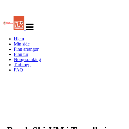
Veksle
navigasjon
Hjem
Min side
Finn arrangør
Finn tur
Norgesranking
Turblogg
FAQ