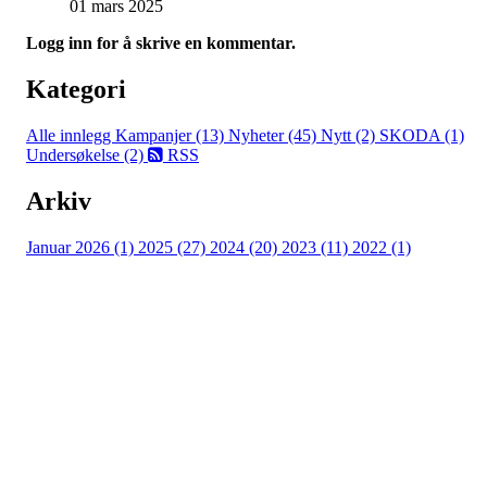
01 mars 2025
Logg inn for å skrive en kommentar.
Kategori
Alle innlegg
Kampanjer (13)
Nyheter (45)
Nytt (2)
SKODA (1)
Undersøkelse (2)
RSS
Arkiv
Januar 2026 (1)
2025 (27)
2024 (20)
2023 (11)
2022 (1)
Turorientering.no er den offisielle portalen for
turorientering på nett fra Norges