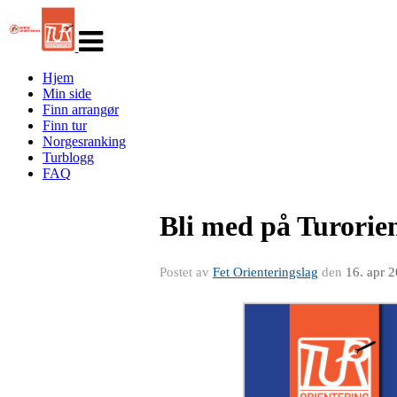
Veksle
navigasjon
Hjem
Min side
Finn arrangør
Finn tur
Norgesranking
Turblogg
FAQ
Bli med på Turorie
Postet av
Fet Orienteringslag
den
16. apr 