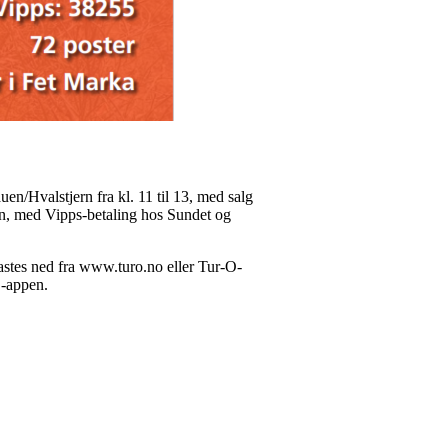
en/Hvalstjern fra kl. 11 til 13, med salg
an, med Vipps-betaling hos Sundet og
stes ned fra www.turo.no eller Tur-O-
O-appen.