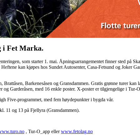
 i Fet Marka.
enteringen, som starter 1. mai. Åpningsarrangementet finner sted på Skau
er. Heftene kan kjøpes hos Sundet Autosenter, Casa-Fetsund og Joker G
n, Brattåsen, Barkenesåsen og Gransdammen. Gratis grønne turer kan la
er og Garderåsen, med 16 enkle poster. X-poster er tilgjengelige i Tur-
High Five-programmet, med fem høydepunkter i bygda vår.
 kl. 11 og 13 på Fjellyra (Gransdammen).
www.turo.no
, Tur-O_app eller
www.fetolag.no