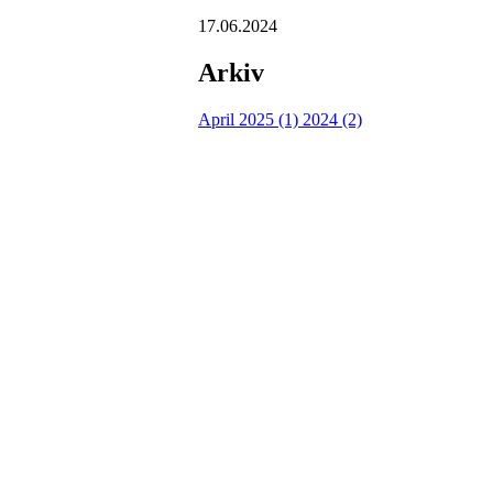
17.06.2024
Arkiv
April 2025 (1)
2024 (2)
Turorientering.no er den offisielle portalen for
© 2022 — Norges Orienteringsforbund