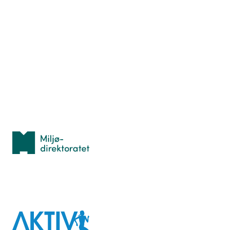
Nyttige ressurser
Hva er TurOrientering?
Lær orientering
Idrettsbutikken
Personvern
Med støtte fra
Miljødirektoratet
I samarbeid med
Aktiv
mot
kreft