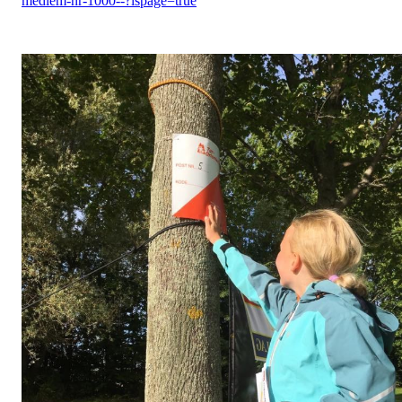
medlem-nr-1000--?ispage=true