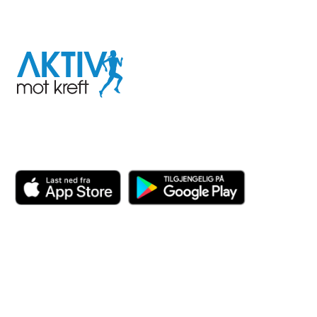
I samarbeid med
Aktiv
mot
kreft
Last ned appen her