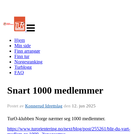
Veksle
navigasjon
Hjem
Min side
Finn arrangør
Finn tur
Norgesranking
Turblogg
FAQ
Snart 1000 medlemmer
Postet av
Konnerud Idrettslag
den
12. jun 2025
TurO-klubben Norge nærmer seg 1000 medlemmer.
https://www.turorientering.no/next/blog/post/255261/blir-du-vart-