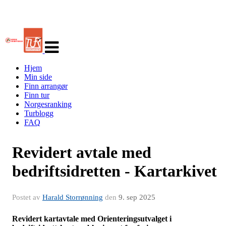
Veksle
navigasjon
Hjem
Min side
Finn arrangør
Finn tur
Norgesranking
Turblogg
FAQ
Revidert avtale med
bedriftsidretten - Kartarkivet
Postet av
Harald Storrønning
den
9. sep 2025
Revidert kartavtale med Orienteringsutvalget i