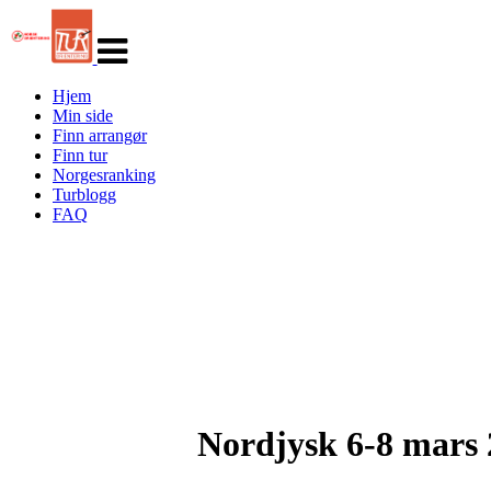
Veksle
navigasjon
Hjem
Min side
Finn arrangør
Finn tur
Norgesranking
Turblogg
FAQ
Nordjysk 6-8 mars 