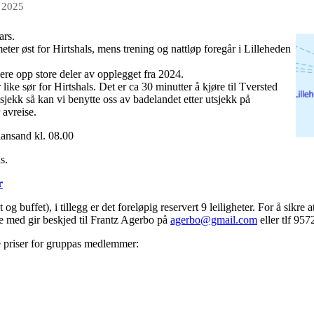
p 2025
ars.
ter øst for Hirtshals, mens trening og nattløp foregår i Lilleheden
ere opp store deler av opplegget fra 2024.
 like sør for Hirtshals. Det er ca 30 minutter å kjøre til Tversted
tsjekk så kan vi benytte oss av badelandet etter utsjekk på
 avreise.
iansand kl. 08.00
s.
r
 og buffet), i tillegg er det foreløpig reservert 9 leiligheter. For å sikre 
re med gir beskjed til Frantz Agerbo på
agerbo@gmail.com
eller tlf 95
te priser for gruppas medlemmer: