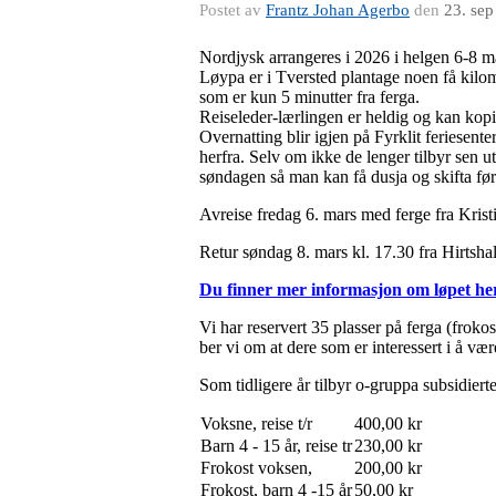
Postet av
Frantz Johan Agerbo
den
23. se
Nordjysk arrangeres i 2026 i helgen 6-8 m
Løypa er i Tversted plantage noen få kilome
som er kun 5 minutter fra ferga.
Reiseleder-lærlingen er heldig og kan kopi
Overnatting blir igjen på Fyrklit feriesenter
herfra. Selv om ikke de lenger tilbyr sen u
søndagen så man kan få dusja og skifta før
Avreise fredag 6. mars med ferge fra Krist
Retur søndag 8. mars kl. 17.30 fra Hirtshal
Du finner mer informasjon om løpet he
Vi har reservert 35 plasser på ferga (frokost
ber vi om at dere som er interessert i å væ
Som tidligere år tilbyr o-gruppa subsidier
Voksne, reise t/r
400,00 kr
Barn 4 - 15 år, reise tr
230,00 kr
Frokost voksen,
200,00 kr
Frokost, barn 4 -15 år
50,00 kr