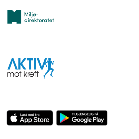
Miljødirektoratet
I samarbeid med
Aktiv
mot
kreft
Last ned appen her