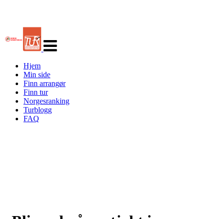
Veksle
navigasjon
Hjem
Min side
Finn arrangør
Finn tur
Norgesranking
Turblogg
FAQ