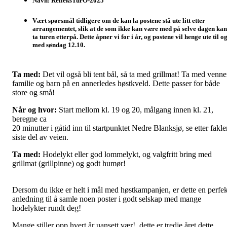
Navn:
RefleksTurO-2025
Vært spørsmål tidligere om de kan la postene stå ute litt etter
arrangementet, slik at de som ikke kan være med på selve dagen kan
ta turen etterpå. Dette åpner vi for i år, og postene vil henge ute
til o
med søndag 12.10
.
Ta med:
Det vil også bli tent bål, så ta med grillmat! Ta med venne
familie og barn på en annerledes høstkveld. Dette passer for både
store og små!
Når og hvor:
Start mellom kl. 19 og 20, målgang innen kl. 21,
beregne ca
20 minutter i gåtid inn til startpunktet Nedre Blanksjø, se etter fakle
siste del av veien.
Ta med:
Hodelykt eller god lommelykt, og valgfritt bring med
grillmat (grillpinne) og godt humør!
Dersom du ikke er helt i mål med høstkampanjen, er dette en perfek
anledning til å samle noen poster i godt selskap med mange
hodelykter rundt deg!
Mange stiller opp hvert år uansett vær!, dette er tredje året dette