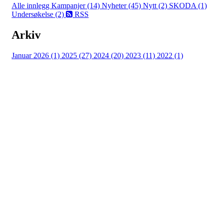
Alle innlegg
Kampanjer (14)
Nyheter (45)
Nytt (2)
SKODA (1)
Undersøkelse (2)
RSS
Arkiv
Januar 2026 (1)
2025 (27)
2024 (20)
2023 (11)
2022 (1)
Turorientering.no er den offisielle portalen for
turorientering på nett fra Norges
Orienteringsforbund.
© 2022 — Norges Orienteringsforbund