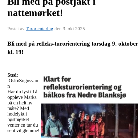
Bli med på postjakt i
nattemørket!
Postet av
Turorientering
den
3. okt 2025
Bli med på refleks-turorientering torsdag 9. oktober
kl. 19!
Sted
:
Oslo/Sognsvan
n
Har du lyst til å
oppleve Marka
på en helt ny
måte? Med
hodelykt i
høstmørket
venter en tur du
sent vil glemme!