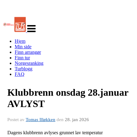
Veksle
navigasjon
Hjem
Min side
Finn arrangør
Finn tur
Norgesranking
Turblogg
FAQ
Klubbrenn onsdag 28.januar
AVLYST
Postet av
Tomas Illøkken
den
28. jan 2026
Dagens klubbrenn avlyses grunnet lav temperatur