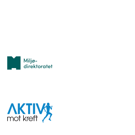
Hva er TurOrientering?
Lær orientering
Idrettsbutikken
Personvern
Med støtte fra
Miljødirektoratet
I samarbeid med
Aktiv
mot
kreft