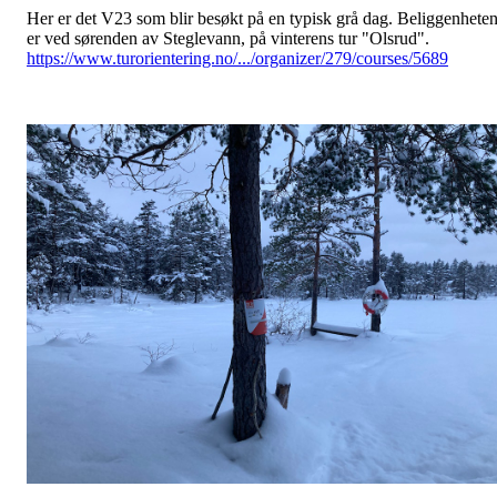
Her er det V23 som blir besøkt på en typisk grå dag. Beliggenhete
er ved sørenden av Steglevann, på vinterens tur "Olsrud".
https://www.turorientering.no/.../organizer/279/courses/5689