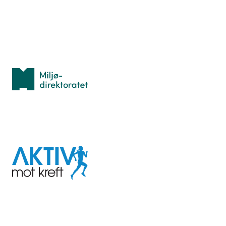
Personvern
Med støtte fra
Miljødirektoratet
I samarbeid med
Aktiv
mot
kreft
Last ned appen her