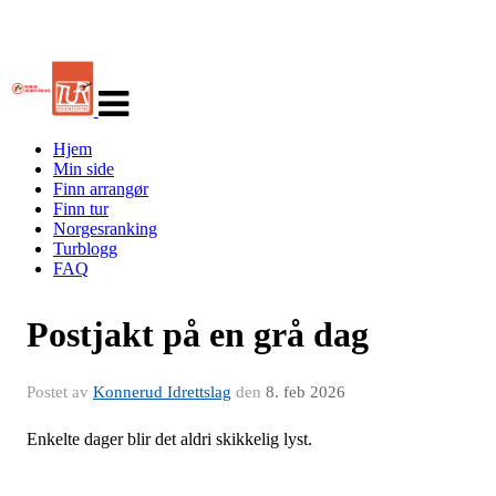
Veksle
navigasjon
Hjem
Min side
Finn arrangør
Finn tur
Norgesranking
Turblogg
FAQ
Postjakt på en grå dag
Postet av
Konnerud Idrettslag
den
8. feb 2026
Enkelte dager blir det aldri skikkelig lyst.