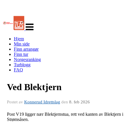
Veksle
navigasjon
Hjem
Min side
Finn arrangør
Finn tur
Norgesranking
Turblogg
FAQ
Ved Blektjern
Postet av
Konnerud Idrettslag
den
8. feb 2026
Post V19 ligger nær Blektjernstua, rett ved kanten av Blektjern i
Strømsåsen.