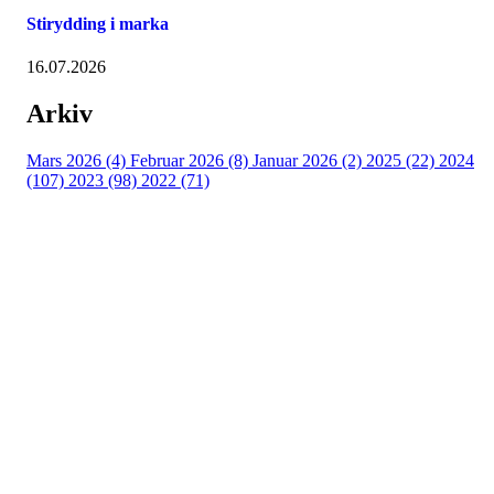
Stirydding i marka
16.07.2026
Arkiv
Mars 2026 (4)
Februar 2026 (8)
Januar 2026 (2)
2025 (22)
2024
(107)
2023 (98)
2022 (71)
Turorientering.no er den offisielle portalen for
turorientering på nett fra Norges
Orienteringsforbund.