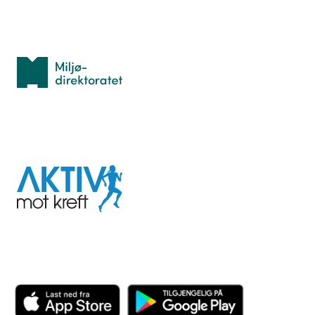
Med støtte fra
Miljødirektoratet
I samarbeid med
Aktiv
mot
kreft
Last ned appen her