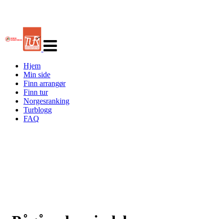
Veksle
navigasjon
Hjem
Min side
Finn arrangør
Finn tur
Norgesranking
Turblogg
FAQ