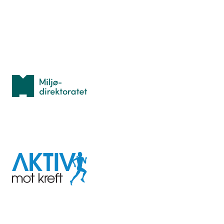
Idrettsbutikken
Personvern
Med støtte fra
Miljødirektoratet
I samarbeid med
Aktiv
mot
kreft
Last ned appen her