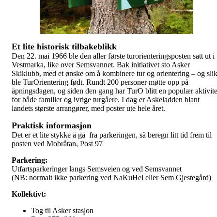
Et lite historisk tilbakeblikk
Den 22. mai 1966 ble den aller første turorienteringsposten satt ut i
Vestmarka, like over Semsvannet. Bak initiativet sto Asker
Skiklubb, med et ønske om å kombinere tur og orientering – og sli
ble TurOrientering født. Rundt 200 personer møtte opp på
åpningsdagen, og siden den gang har TurO blitt en populær aktivite
for både familier og ivrige turgåere. I dag er Askeladden blant
landets største arrangører, med poster ute hele året.
Praktisk informasjon
Det er et lite stykke å gå fra parkeringen, så beregn litt tid frem til
posten ved Mobråtan, Post 97
Parkering:
Utfartsparkeringer langs Semsveien og ved Semsvannet
(NB: normalt ikke parkering ved NaKuHel eller Sem Gjestegård)
Kollektivt:
Tog til Asker stasjon