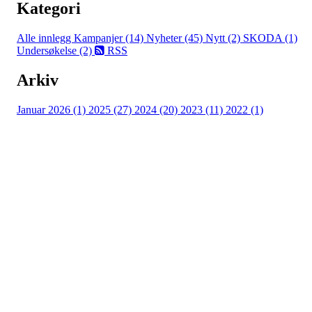
Kategori
Alle innlegg
Kampanjer (14)
Nyheter (45)
Nytt (2)
SKODA (1)
Undersøkelse (2)
RSS
Arkiv
Januar 2026 (1)
2025 (27)
2024 (20)
2023 (11)
2022 (1)
Turorientering.no er den offisielle portalen for
turorientering på nett fra Norges
Orienteringsforbund.