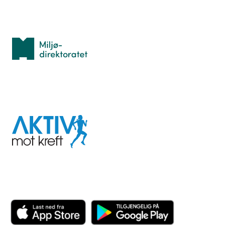
Med støtte fra
Miljødirektoratet
I samarbeid med
Aktiv
mot
kreft
Last ned appen her