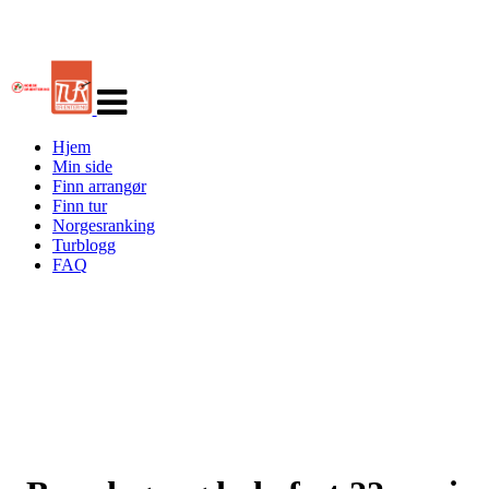
Veksle
navigasjon
Hjem
Min side
Finn arrangør
Finn tur
Norgesranking
Turblogg
FAQ