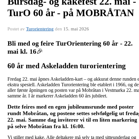
Bursdag- og kakefest 22. mai -
TurO 60 år - på MOBRÅTAN
Postet av
Turorientering
den
15. mai 2026
Bli med og feire TurOrientering 60 år - 22.
mai kl. 16
🎉
60 år med Askeladden turorientering
Fredag 22. mai åpnes Askeladden-kart – og akkurat denne runden 
ekstra spesiell. Askeladden Turorientering ble etablert i 1966, og d
aller første åpningen og posten var på Mobråtan i Vestmarka 22. ma
samme år. I år markerer Askeladden 60 års jubileet.
Dette feires med en egen jubileumsrunde med poster
rundt Mobråtan, og postene settes selvfølgelig ut freda
22. mai. Samme dag inviterer vi til en liten markering
på selve Mobråtan fra kl. 16:00.
Vi stiller med kake. Alle deltakere må selv ta med sitteunderlag og