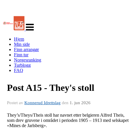
Veksle
navigasjon
Hjem
Min side
Finn arrangør
Finn tur
Norgesranking
Turblogg
FAQ
Post A15 - They's stoll
Postet av
Konnerud Idrettslag
den
1. jun 2026
They’s/Theys/Theis stoll har navnet etter belgieren Alfred Theis,
som drev gruvene i området i perioden 1905 – 1913 med selskapet
«Mines de Jarlsberg».