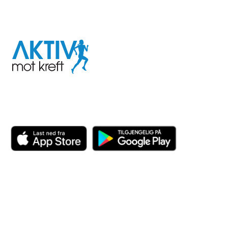
I samarbeid med
Aktiv
mot
kreft
Last ned appen her