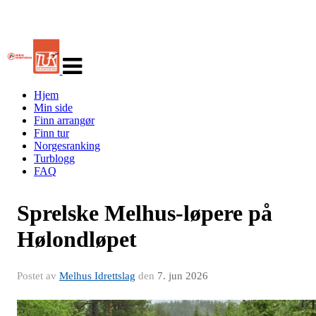
Veksle
navigasjon
Hjem
Min side
Finn arrangør
Finn tur
Norgesranking
Turblogg
FAQ
Sprelske Melhus-løpere på
Hølondløpet
Postet av
Melhus Idrettslag
den
7. jun 2026