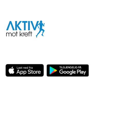
I samarbeid med
Aktiv
mot
kreft
Last ned appen her