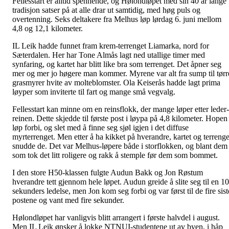
Fellesstart er alltid spennende, og Hølondløpet med sin 40 år lange
tradisjon satser på at alle drar ut samtidig, med høg puls og
overtenning. Seks deltakere fra Melhus løp lørdag 6. juni mellom
4,8 og 12,1 kilometer.
IL Leik hadde funnet fram krem-terrenget Liamarka, nord for
Sæterdalen. Her har Tone Almås lagt ned utallige timer med
synfaring, og kartet har blitt like bra som terrenget. Det åpner seg
mer og mer jo høgere man kommer. Myrene var alt fra sump til tørr
grasmyrer hvite av molteblomster. Ola Keiserås hadde lagt prima
løyper som inviterte til fart og mange små vegvalg.
Fellesstart kan minne om en reinsflokk, der mange løper etter leder-
reinen. Dette skjedde til første post i løypa på 4,8 kilometer. Hopen
løp forbi, og slet med å finne seg sjøl igjen i det diffuse
myrterrenget. Men etter å ha kikket på hverandre, kartet og terrenge
snudde de. Det var Melhus-løpere både i storflokken, og blant dem
som tok det litt roligere og rakk å stemple før dem som bommet.
I den store H50-klassen fulgte Audun Bakk og Jon Røstum
hverandre tett gjennom hele løpet. Audun greide å slite seg til en 10
sekunders ledelse, men Jon kom seg forbi og var først til de fire sist
postene og vant med fire sekunder.
Hølondløpet har vanligvis blitt arrangert i første halvdel i august.
Men IL Leik ønsker å lokke NTNUI-studentene ut av byen, i håp