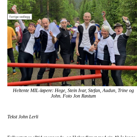
Heltente MIL-løpere: Hege, Stein Ivar, Stefan, Audun, Trine og
John. Foto Jon Røstum
Tekst John Lerli