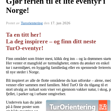
Gjør ferien til et lite eventyr i
Norge!
Postet av
Turorientering
den
17. jun 2026
Ta en titt her!
La deg inspirere – og finn ditt neste
TurO-eventyr!
Finn området som frister mest, klikk deg inn – og la drømmen start
Her venter et mangfold av turmuligheter, enten du ønsker en enkel
tur i nærmiljøet, en hyggelig familiedag eller en spennende feriereis
til nye steder i Norge.
Bli inspirert av alle de flotte områdene du kan utforske – alene, me
venner eller sammen med familien. Med TurO får du tilgang til et
stort utvalg av turkart som viser vei gjennom vakker natur, i skog, 
fjellet, i parker og i urbane omgivelser.
Underveis kan du jakte
på å finne poster som