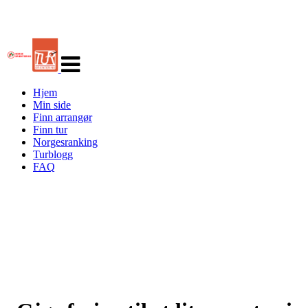
Veksle
navigasjon
Hjem
Min side
Finn arrangør
Finn tur
Norgesranking
Turblogg
FAQ