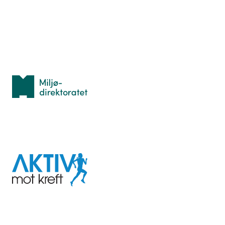
Idrettsbutikken
Personvern
Med støtte fra
Miljødirektoratet
I samarbeid med
Aktiv
mot
kreft
Last ned appen her