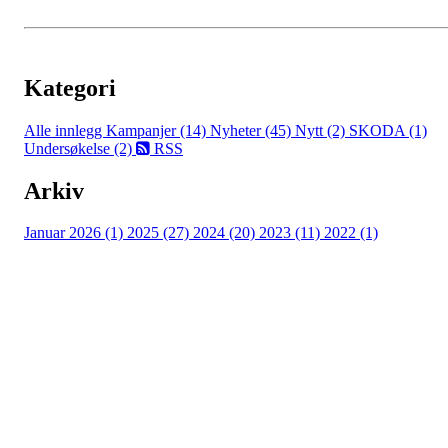
Kategori
Alle innlegg
Kampanjer (14)
Nyheter (45)
Nytt (2)
SKODA (1)
Undersøkelse (2)
RSS
Arkiv
Januar 2026 (1)
2025 (27)
2024 (20)
2023 (11)
2022 (1)
Turorientering.no er den offisielle portalen for
turorientering på nett fra Norges