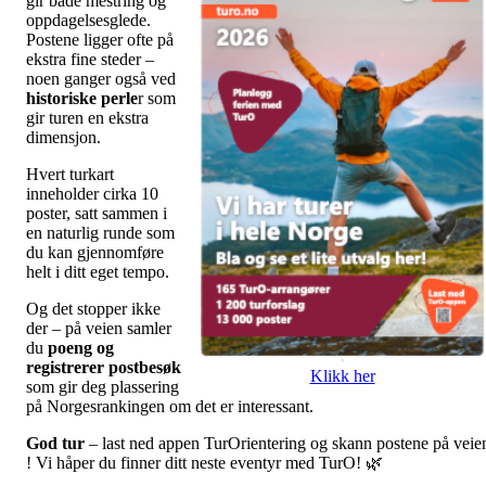
gir både mestring og
oppdagelsesglede.
Postene ligger ofte på
ekstra fine steder –
noen ganger også ved
historiske perle
r som
gir turen en ekstra
dimensjon.
Hvert turkart
inneholder cirka 10
poster, satt sammen i
en naturlig runde som
du kan gjennomføre
helt i ditt eget tempo.
Og det stopper ikke
der – på veien samler
du
poeng og
registrerer postbesøk
Klikk her
som gir deg plassering
på Norgesrankingen om det er interessant.
God tur
– last ned appen TurOrientering og skann postene på veie
! Vi håper du finner ditt neste eventyr med TurO! 🌿