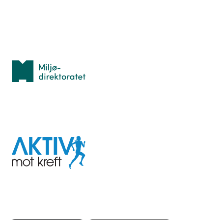
Med støtte fra
Miljødirektoratet
I samarbeid med
Aktiv
mot
kreft
Last ned appen her