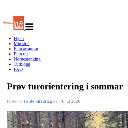
Veksle
navigasjon
Hjem
Min side
Finn arrangør
Finn tur
Norgesranking
Turblogg
FAQ
Prøv turorientering i sommar
Postet av
Førde Idrettslag
den
4. jul 2026