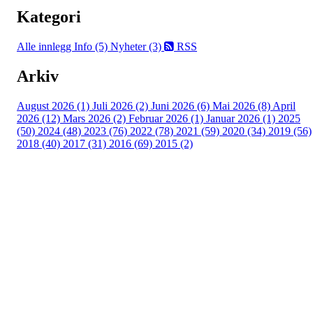
Kategori
Alle innlegg
Info (5)
Nyheter (3)
RSS
Arkiv
August 2026 (1)
Juli 2026 (2)
Juni 2026 (6)
Mai 2026 (8)
April
2026 (12)
Mars 2026 (2)
Februar 2026 (1)
Januar 2026 (1)
2025
(50)
2024 (48)
2023 (76)
2022 (78)
2021 (59)
2020 (34)
2019 (56)
2018 (40)
2017 (31)
2016 (69)
2015 (2)
Turorientering.no er den offisielle portalen for
turorientering på nett fra Norges
Orienteringsforbund.