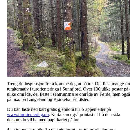
Treng du inspirasjon for å komme deg ut på tur. Det finst mange fi
turalternativ i turorienteringa i Sunnfjord. Over 100 ulike postar på 
ulike område, dei fleste i sentrumsnære område av Førde, men også
på m.a. på Langeland og Bjørkelia på Jølster.
Du kan laste ned kart gratis gjennom tur-o-appen eller på
www.turorientering.no
. Karta kan også printast ut frå den sida
dersom du vil ha med papirkartet på tur.
4 av turane er gratis. Ta deg ein tur ut - prøv turorientering!