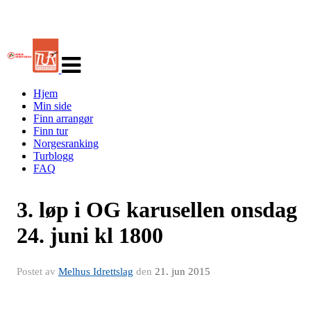
Veksle
navigasjon
Hjem
Min side
Finn arrangør
Finn tur
Norgesranking
Turblogg
FAQ
3. løp i OG karusellen onsdag
24. juni kl 1800
Postet av
Melhus Idrettslag
den
21. jun 2015