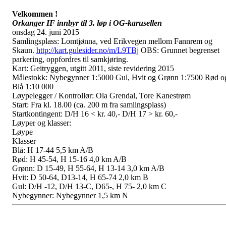
Velkommen !
Orkanger IF innbyr til 3. løp i OG-karusellen
onsdag 24. juni 2015
Samlingsplass: Lomtjønna, ved Erikvegen mellom Fannrem og
Skaun.
http://kart.gulesider.no/m/L9TBj
OBS: Grunnet begrenset
parkering, oppfordres til samkjøring.
Kart: Geitryggen, utgitt 2011, siste revidering 2015
Målestokk: Nybegynner 1:5000 Gul, Hvit og Grønn 1:7500 Rød o
Blå 1:10 000
Løypelegger / Kontrollør: Ola Grendal, Tore Kanestrøm
Start: Fra kl. 18.00 (ca. 200 m fra samlingsplass)
Startkontingent: D/H 16 < kr. 40,- D/H 17 > kr. 60,-
Løyper og klasser:
Løype
Klasser
Blå: H 17-44 5,5 km A/B
Rød: H 45-54, H 15-16 4,0 km A/B
Grønn: D 15-49, H 55-64, H 13-14 3,0 km A/B
Hvit: D 50-64, D13-14, H 65-74 2,0 km B
Gul: D/H -12, D/H 13-C, D65-, H 75- 2,0 km C
Nybegynner: Nybegynner 1,5 km N