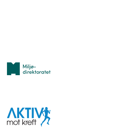
Hva er TurOrientering?
Lær orientering
Idrettsbutikken
Personvern
Med støtte fra
Miljødirektoratet
I samarbeid med
Aktiv
mot
kreft