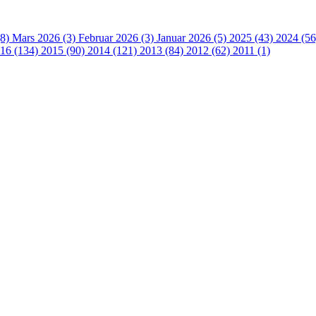
(8)
Mars 2026 (3)
Februar 2026 (3)
Januar 2026 (5)
2025 (43)
2024 (5
16 (134)
2015 (90)
2014 (121)
2013 (84)
2012 (62)
2011 (1)
 turorientering på nett fra Norges Orienteringsforb