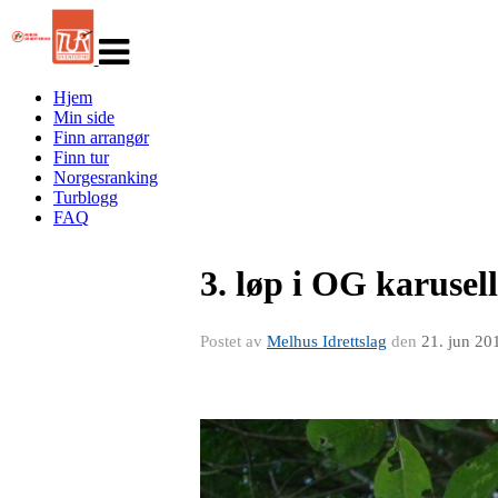
Veksle
navigasjon
Hjem
Min side
Finn arrangør
Finn tur
Norgesranking
Turblogg
FAQ
3. løp i OG karusel
Postet av
Melhus Idrettslag
den
21. jun 20