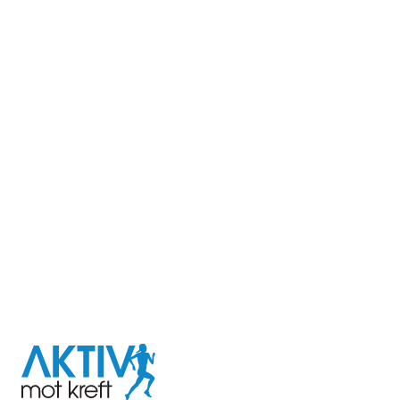
I samarbeid med
Aktiv
mot
kreft