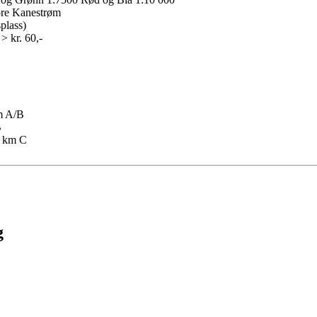
ore Kanestrøm
splass)
> kr. 60,-
m A/B
B
0 km C
g