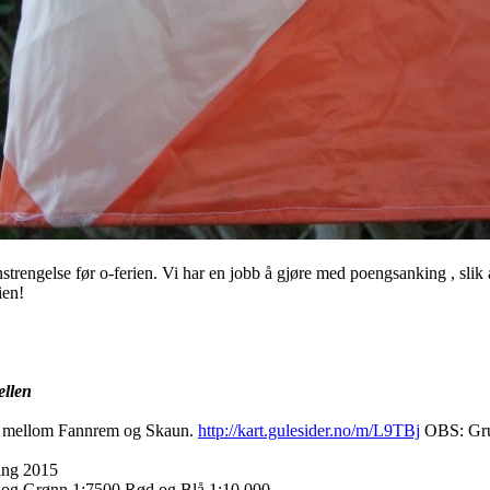
strengelse før o-ferien. Vi har en jobb å gjøre med poengsanking , slik a
ien!
ellen
n mellom Fannrem og Skaun.
http://kart.gulesider.no/m/L9TBj
OBS: Grun
ring 2015
 og Grønn 1:7500 Rød og Blå 1:10 000