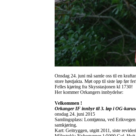
Onsdag 24. juni må samle oss til en kraftan
store høstjakta. Møt opp til siste løp før fer
Felles kjøring fra Skysstasjonen kl 1730!
Her kommer Orkangers innbydelse:
Velkommen !
Orkanger IF innbyr til 3. løp i OG-karus
onsdag 24. juni 2015
Samlingsplass: Lomtjønna, ved Erikvege
samkjøring.
Kart: Geitryggen, utgitt 2011, siste revide
Målestokk: Nybegynner 1:5000 Gul, Hvit