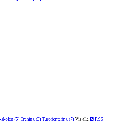
-skolen (5)
Trening (3)
Turorientering (7)
Vis alle
RSS