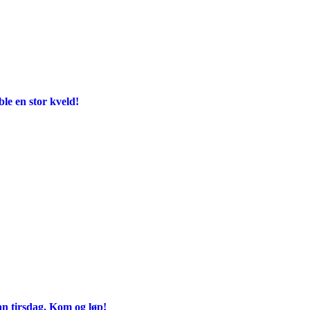
e en stor kveld!
an tirsdag. Kom og løp!