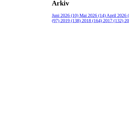
Arkiv
Juni 2026 (10)
Mai 2026 (14)
April 2026 
(97)
2019 (138)
2018 (164)
2017 (132)
20
Turorientering.no er den offisielle portalen for
© 2022 — Norges Orienteringsforbund
Info