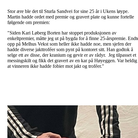
Stor ære ble det til Sturla Sandvei for sine 25 år i Ukens løype.
Martin hadde ordet med premie og gravert plate og kunne fortelle
følgende om premien:
"Siden Kari Løberg Borten har stoppet produksjonen av
enkeltpremier, måtte jeg ut på bygda for å finne 25-årspremie. Endt
opp på Melhus Vekst som heller ikke hadde noe, men sjefen der
hadde diverse jakttroféer som pynt på kontoret sitt. Han godtok å
selge ett av disse, der kranium og gevir er av rådyr. Jeg tilpasset et
messingskilt og fikk det gravert av en kar på Høyeggen. Var heldig
at vinneren ikke hadde fobier mot jakt og troféer."