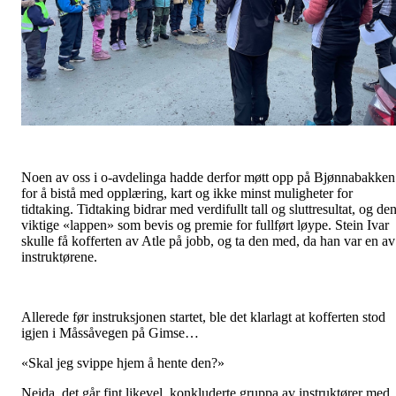
Noen av oss i o-avdelinga hadde derfor møtt opp på Bjønnabakken
for å bistå med opplæring, kart og ikke minst muligheter for
tidtaking. Tidtaking bidrar med verdifullt tall og sluttresultat, og de
viktige «lappen» som bevis og premie for fullført løype. Stein Ivar
skulle få kofferten av Atle på jobb, og ta den med, da han var en av
instruktørene.
Allerede før instruksjonen startet, ble det klarlagt at kofferten stod
igjen i Måssåvegen på Gimse…
«Skal jeg svippe hjem å hente den?»
Neida, det går fint likevel, konkluderte gruppa av instruktører med.