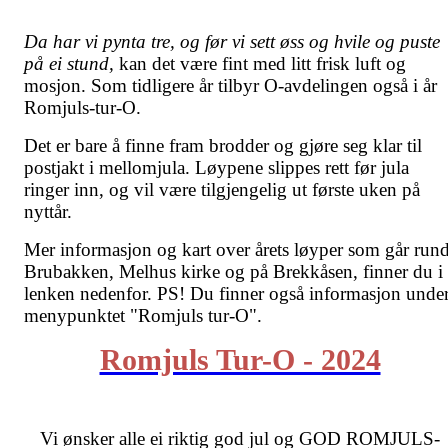
Da har vi pynta tre, og før vi sett øss og hvile og puste
på ei stund,
kan det være fint med litt frisk luft og
mosjon. Som tidligere år tilbyr O-avdelingen også i år
Romjuls-tur-O.
Det er bare å finne fram brodder og gjøre seg klar til
postjakt i mellomjula. Løypene slippes rett før jula
ringer inn, og vil være tilgjengelig ut første uken på
nyttår.
Mer informasjon og kart over årets løyper som går rund
Brubakken, Melhus kirke og på Brekkåsen, finner du i
lenken nedenfor. PS! Du finner også informasjon unde
menypunktet "Romjuls tur-O".
Romjuls Tur-O - 2024
Vi ønsker alle ei riktig god jul og GOD ROMJULS-