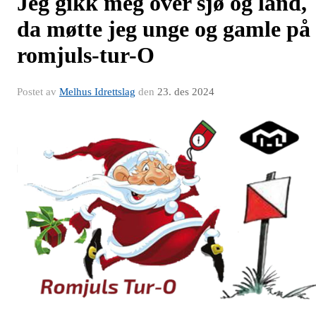
Jeg gikk meg over sjø og land,
da møtte jeg unge og gamle på
romjuls-tur-O
Postet av
Melhus Idrettslag
den
23. des 2024