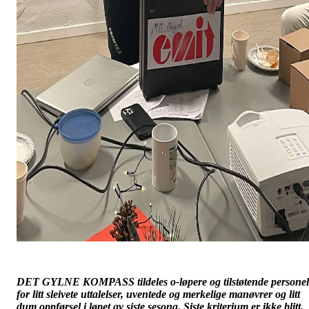
DET GYLNE KOMPASS tildeles o-løpere og tilstøtende personel
for litt sleivete uttalelser, uventede og merkelige manøvrer og litt
dum oppførsel i løpet av siste sesong. Siste kriterium er ikke blitt,