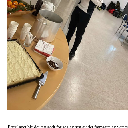
Etter løpet ble det tatt godt for seg av seg av det framsatte av vått o