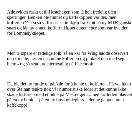
Atle rykket raskt ut til Hestehagen som lå helt fredelig uten
sperringer. Benken ble funnet og kaffekoppen var der, men
kofferten?? Da så vi for oss et innkjøp fra Emit på ny MTR gansk
snart og lån av annen koffert til løpet dagen etter som var kvelden
for Lommelyktløpet.
Men o-løpere er redelige folk, så en kar fra Wing hadde observert
den forlatte, nesten ensomme kofferten og plukket den med seg
hjem - og så sendt ut etterlysning på Facebook!
Da ble det ny runde ut på Atle for å hente ut kofferten. På vei hjem
over Steinan tenkte nok vår humoristiske leder at det kunne ikke
skade historien med et bilde på Messenger….med kofferten plasser
på en ny benk….på en ny bussholdeplass…denne gangen uten
kaffekopp!