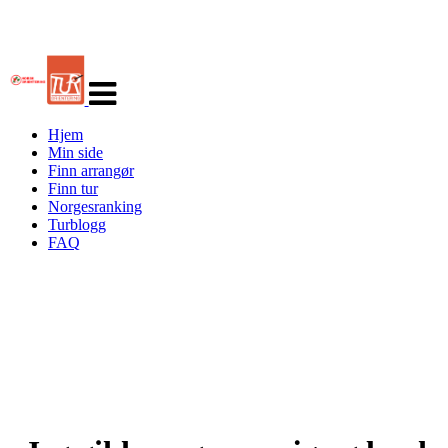
Veksle
navigasjon
Hjem
Min side
Finn arrangør
Finn tur
Norgesranking
Turblogg
FAQ