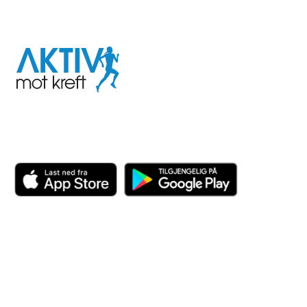
I samarbeid med
Aktiv
mot
kreft
Last ned appen her