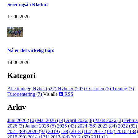
Seier også i Klæbu!
17.06.2026
Nå er det virkelig håp!
14.06.2026
Kategori
Alle innlegg
Nyhet (522)
Nyheter (507)
O-skolen (5)
Trening (3)
Turorientering (7)
Vis alle
RSS
Arkiv
Juni 2026 (10)
Mai 2026 (14)
April 2026 (8)
Mars 2026 (3)
Februa
2026 (3)
Januar 2026 (5)
2025 (43)
2024 (56)
2023 (84)
2022 (82)
2021 (89)
2020 (97)
2019 (138)
2018 (164)
2017 (132)
2016 (134)
2015 (90)
2014 (121)
2013 (84)
2012 (62)
2011 (1)