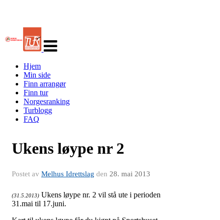
Veksle
navigasjon
Hjem
Min side
Finn arrangør
Finn tur
Norgesranking
Turblogg
FAQ
Ukens løype nr 2
Postet av
Melhus Idrettslag
den
28. mai 2013
Ukens løype nr. 2 vil stå ute i perioden
(31.5.2013)
31.mai til 17.juni.