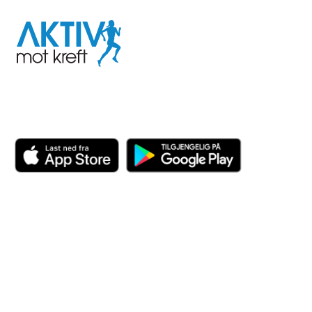
Aktiv
mot
kreft
Last ned appen her