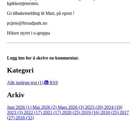
kjøkkentjenesten.
Gi tilbakemelding til Mari, på epost !
pcjens@broadpark.no
Hilsen styret i o-gruppa
Logg inn for å skrive en kommentar.
Kategori
Alle innlegg
test (1)
RSS
Arkiv
Juni 2026 (1)
Mai 2026 (2)
Mars 2026 (3)
2025 (20)
2024 (19)
2023 (3)
2022 (17)
2021 (17)
2020 (25)
2019 (16)
2018 (25)
2017
(27)
2016 (32)