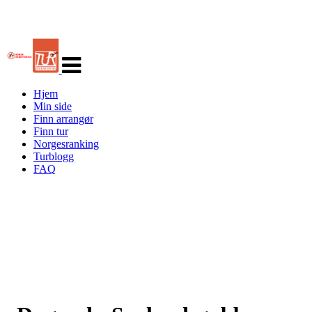
Veksle
navigasjon
Hjem
Min side
Finn arrangør
Finn tur
Norgesranking
Turblogg
FAQ