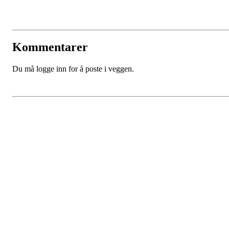
Kommentarer
Du må logge inn for å poste i veggen.
Turorientering.no er den offisielle portalen for
turorientering på nett fra Norges
Orienteringsforbund.