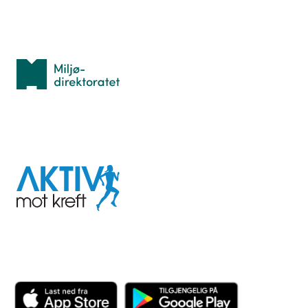
Med støtte fra
Miljødirektoratet
I samarbeid med
Aktiv
mot
kreft
Last ned appen her