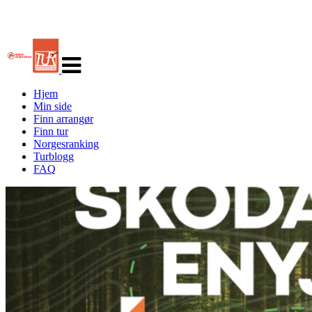
Veksle
navigasjon
Hjem
Min side
Finn arrangør
Finn tur
Norgesranking
Turblogg
FAQ