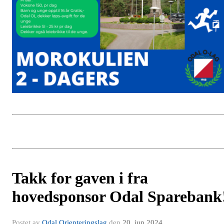
Takk for gaven i fra
hovedsponsor Odal Sparebank
Postet av
Odal Orienteringslag
den
20. jun 2024