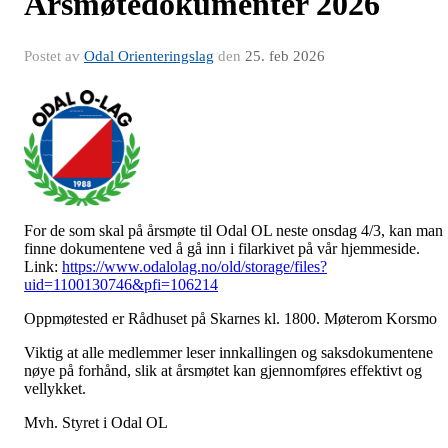
Årsmøtedokumenter 2026
Postet av
Odal Orienteringslag
den
25. feb 2026
For de som skal på årsmøte til Odal OL neste onsdag 4/3, kan man
finne dokumentene ved å gå inn i filarkivet på vår hjemmeside.
Link:
https://www.odalolag.no/old/storage/files?
uid=1100130746&pfi=106214
Oppmøtested er Rådhuset på Skarnes kl. 1800. Møterom Korsmo
Viktig at alle medlemmer leser innkallingen og saksdokumentene
nøye på forhånd, slik at årsmøtet kan gjennomføres effektivt og
vellykket.
Mvh. Styret i Odal OL