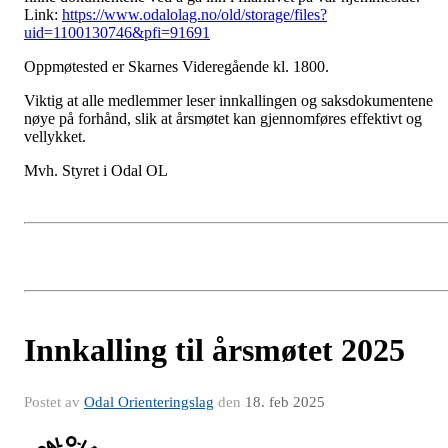
Link:
https://www.odalolag.no/old/storage/files?
uid=1100130746&pfi=91691
Oppmøtested er Skarnes Videregående kl. 1800.
Viktig at alle medlemmer leser innkallingen og saksdokumentene
nøye på forhånd, slik at årsmøtet kan gjennomføres effektivt og
vellykket.
Mvh. Styret i Odal OL
Innkalling til årsmøtet 2025
Postet av
Odal Orienteringslag
den
18. feb 2025