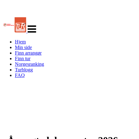
Veksle
navigasjon
Hjem
Min side
Finn arrangør
Finn tur
Norgesranking
Turblogg
FAQ