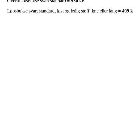
Overtrekksbukse svart standard
= 550 kr
Løpsbukse svart standard, løst og ledig stoff, kne eller lang
= 499 k
svart
standard,
Løpstights
kne eller lang =
550 kr
Vi stilte opp med 3 løpere på
Hovedløpet sprint
Postet av
Odal Orienteringslag
den
2. aug 2020