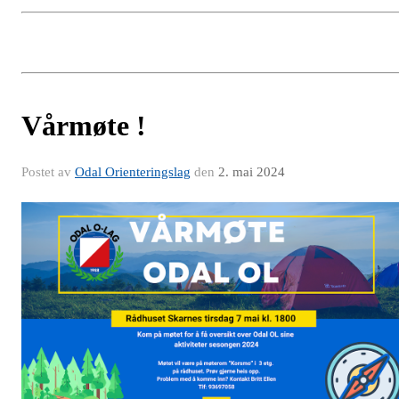
Vårmøte !
Postet av
Odal Orienteringslag
den
2. mai 2024