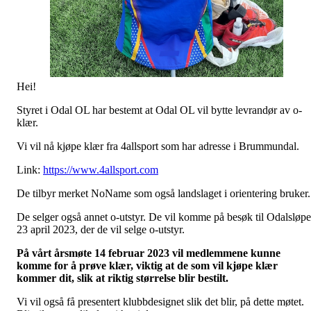
Hei!
Styret i Odal OL har bestemt at Odal OL vil bytte levrandør av o-
klær.
Vi vil nå kjøpe klær fra 4allsport som har adresse i Brummundal.
Link:
https://www.4allsport.com
De tilbyr merket NoName som også landslaget i orientering bruker
De selger også annet o-utstyr. De vil komme på besøk til Odalsløpe
23 april 2023, der de vil selge o-utstyr.
På vårt årsmøte 14 februar 2023 vil medlemmene kunne
komme for å prøve klær,
viktig at de som vil kjøpe klær
kommer dit, slik at riktig størrelse blir bestilt.
Vi vil også få presentert klubbdesignet slik det blir, på dette møtet.