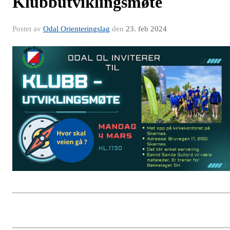
Klubbutviklingsmøte
Postet av
Odal Orienteringslag
den
23. feb 2024