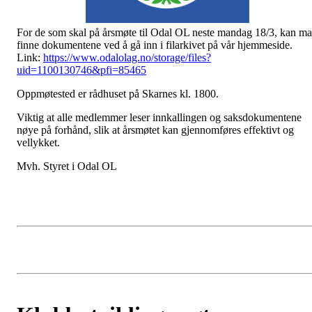
For de som skal på årsmøte til Odal OL neste mandag 18/3, kan m
finne dokumentene ved å gå inn i filarkivet på vår hjemmeside.
Link:
https://www.odalolag.no/storage/files?
uid=1100130746&pfi=85465
Oppmøtested er rådhuset på Skarnes kl. 1800.
Viktig at alle medlemmer leser innkallingen og saksdokumentene
nøye på forhånd, slik at årsmøtet kan gjennomføres effektivt og
vellykket.
Mvh. Styret i Odal OL