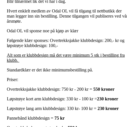
Blir tilnærmet lik det vi har i dag.
Hvert enklelt medlem av Odal OL vil få tilgang til nettbutikk der
man legger inn sin bestilling. Denne tilgangen vil publiseres ved vå
årsmøte.
Odal OL vil sponse noe på kjøp av klær
Følgende klær sponses: Overtrekksjakke klubbdesign: 200,- kr og
løpstrøye klubbdesign: 100,-
Alt som er klubbdesign må det være minimum 5 stk i bestilling fra
klubb.
Standardklær er det ikke minimumsbestilling på.
Priser:
Overtrekksjakke klubbdesign: 750 kr - 200 kr =
550 kroner
Løpstrøye kort arm klubbdesign: 330 kr - 100 kr =
230 kroner
Løpstrøye lang arm klubbdesign: 330 kr- 100 kr =
230 kroner
Pannebånd klubbdesign =
75 kr