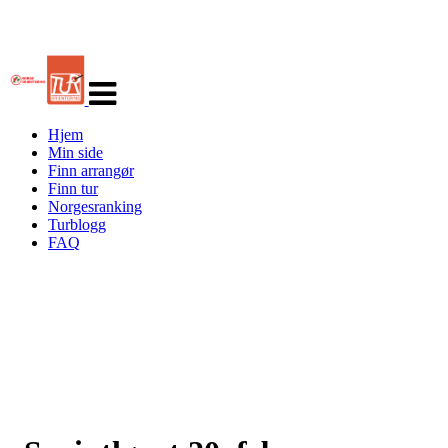
Veksle
navigasjon
Hjem
Min side
Finn arrangør
Finn tur
Norgesranking
Turblogg
FAQ