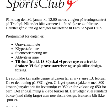
På lørdag den 30. januar kl. 12:00 møtes vi igjen på treningssentret
på Tronbøl. Nå er det blitt varmere i lufta så første økt blir ute.
Deretter går vi inn og benytter fasilitetene til Familie Sport Club.
Programmet for dagen er:
Oppvarming ute
Klypestafett ute
Stjerneorientering ute
Aktiviteter inne
Til slutt (fra kl. 13:30) skal vi prøve nye overtrekks-
drakter. Vi skal prøve størrelser og se på ulike design-
forslag.
De som ikke kan møte denne lørdagen får en ny sjanse 13. februar.
Da er det trening på FSC igjen. O-laget sponser jakkene med 300
kroner (antydet pris fra leverandør er 950 kr. for voksne og 650 for
barn. Det er også mulig å kjøpe bukser til. Her velger vi ei standard
bukse (med riktig farge) uten noe ekstra design. Buksene blir ikke
sponset.