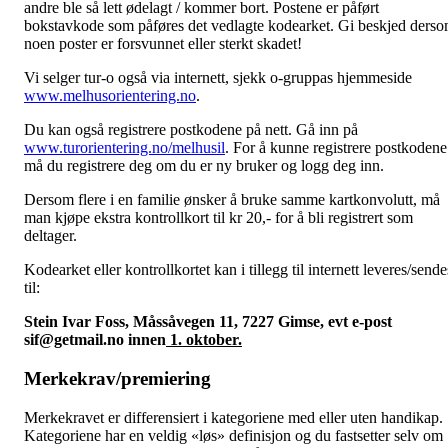
andre ble så lett ødelagt / kommer bort. Postene er påført
bokstavkode som påføres det vedlagte kodearket. Gi beskjed ders
noen poster er forsvunnet eller sterkt skadet!
Vi selger tur-o også via internett, sjekk o-gruppas hjemmeside
www.melhusorientering.no
.
Du kan også registrere postkodene på nett. Gå inn på
www.turorientering.no/melhusil
. For å kunne registrere postkodene
må du registrere deg om du er ny bruker og logg deg inn.
Dersom flere i en familie ønsker å bruke samme kartkonvolutt, må
man kjøpe ekstra kontrollkort til kr 20,- for å bli registrert som
deltager.
Kodearket eller kontrollkortet kan i tillegg til internett leveres/sende
til:
Stein Ivar Foss, Måssåvegen 11, 7227 Gimse, evt e-post
sif@getmail.no
innen
1. oktober.
Merkekrav/premiering
Merkekravet er differensiert i kategoriene med eller uten handikap.
Kategoriene har en veldig «løs» definisjon og du fastsetter selv om