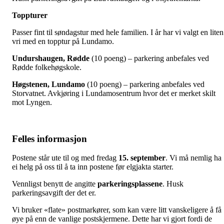
Toppturer
Passer fint til søndagstur med hele familien. I år har vi valgt en liten
vri med en topptur på Lundamo.
Undurshaugen, Rødde
(10 poeng) – parkering anbefales ved
Rødde folkehøgskole.
Høgstenen, Lundamo
(10 poeng) – parkering anbefales ved
Storvatnet. Avkjøring i Lundamosentrum hvor det er merket skilt
mot Lyngen.
Felles informasjon
Postene står ute til og med fredag
15. september
. Vi må nemlig ha
ei helg på oss til å ta inn postene før elgjakta starter.
Vennligst benytt de angitte
parkeringsplassene
. Husk
parkeringsavgift der det er.
Vi bruker «flate» postmarkører, som kan være litt vanskeligere å få
øye på enn de vanlige postskjermene. Dette har vi gjort fordi de