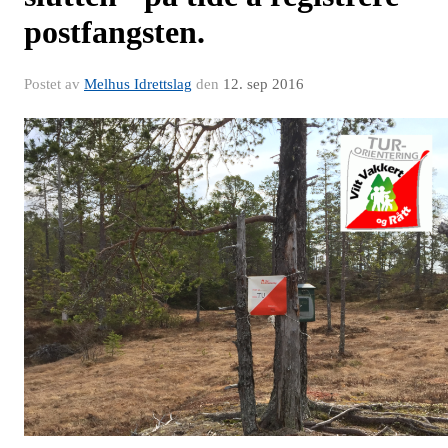
postfangsten.
Postet av
Melhus Idrettslag
den
12. sep 2016