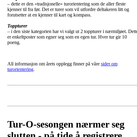
– dette er den «tradisjonelle» turorientering som de aller fleste
kjenner til fra før. Det er turer som vil utfordre deltakeren litt og
forutsetter at en kjenner til kart og kompass.
Toppturer
– i den siste kategorien har vi valgt ut 2 toppturer i nærmiljøet. Dett
er enkeltposter som egner seg som en egen tur. Hver tur gir 10
poeng.
All informasjon om årets opplegg finner på våre
sider om
turorientering
.
Tur-O-sesongen nærmer seg
slutten - på tide å registrere