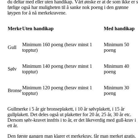
du deltar med eller uten handikap. Vårt ønske er at de som ikke er 
førlige også har muligheten til å sanke nok poeng i den grønne
løypen for å nå merkekravene.
Merke
Uten handikap
Med handikap
Minimum 160 poeng (herav minst 1
Minimum 50
Gull
topptur)
poeng
Minimum 140 poeng (herav minst 1
Minimum 40
Sølv
topptur)
poeng
Minimum 120 poeng (herav minst 1
Minimum 30
Bronse
topptur)
poeng
Gullmerke i 5 år gir bronseplakett, i 10 år sølvplakett, i 15 år
gullplakett. Det deles også ut plaketter for 20 år, 25 år, 30 år etc.
Dersom sølv-kravet innfris i to år, er det likeverdig med gull-krav i
ett år.
Den første gangen man klarer et merkekrav, får man merket gratis.