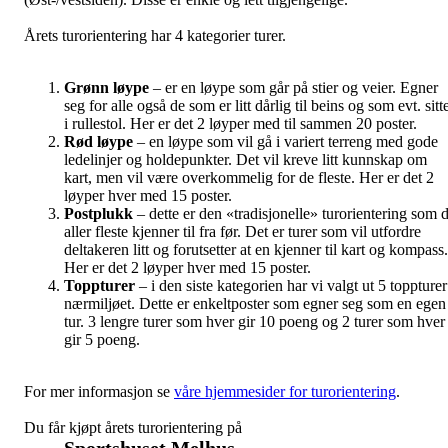
Årets turorientering har 4 kategorier turer.
Grønn løype
– er en løype som går på stier og veier. Egner
seg for alle også de som er litt dårlig til beins og som evt. sitt
i rullestol. Her er det 2 løyper med til sammen 20 poster.
Rød løype
– en løype som vil gå i variert terreng med gode
ledelinjer og holdepunkter. Det vil kreve litt kunnskap om
kart, men vil være overkommelig for de fleste. Her er det 2
løyper hver med 15 poster.
Postplukk
– dette er den «tradisjonelle» turorientering som 
aller fleste kjenner til fra før. Det er turer som vil utfordre
deltakeren litt og forutsetter at en kjenner til kart og kompass.
Her er det 2 løyper hver med 15 poster.
Toppturer
– i den siste kategorien har vi valgt ut 5 toppturer
nærmiljøet. Dette er enkeltposter som egner seg som en egen
tur. 3 lengre turer som hver gir 10 poeng og 2 turer som hver
gir 5 poeng.
For mer informasjon se
våre hjemmesider for turorientering
.
Du får kjøpt årets turorientering på