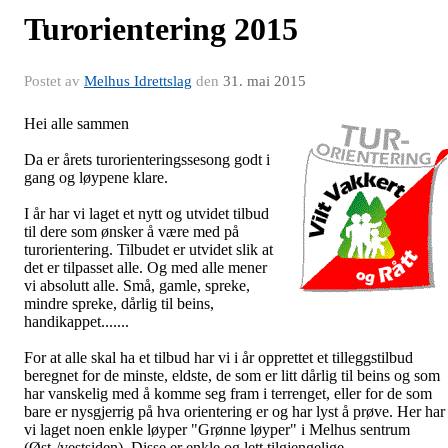
Turorientering 2015
Postet av
Melhus Idrettslag
den
31. mai 2015
Hei alle sammen
Da er årets turorienteringssesong godt i
gang og løypene klare.
I år har vi laget et nytt og utvidet tilbud
til dere som ønsker å være med på
turorientering. Tilbudet er utvidet slik at
det er tilpasset alle. Og med alle mener
vi absolutt alle. Små, gamle, spreke,
mindre spreke, dårlig til beins,
handikappet.......
For at alle skal ha et tilbud har vi i år opprettet et tilleggstilbud
beregnet for de minste, eldste, de som er litt dårlig til beins og som
har vanskelig med å komme seg fram i terrenget, eller for de som
bare er nysgjerrig på hva orientering er og har lyst å prøve. Her har
vi laget noen enkle løyper "Grønne løyper" i Melhus sentrum
(Øst-/vestsiden). Disse er enkle og lett tilgjengelige.