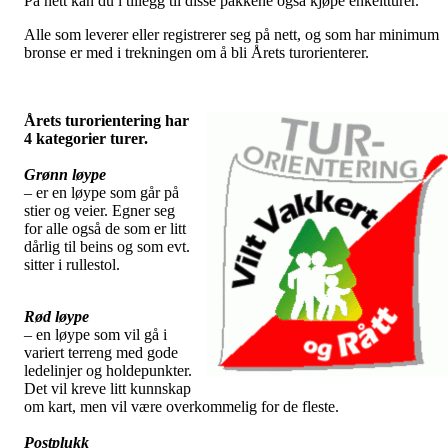
På nett kan du i tillegg til disse pakkene også kjøpe enkeltturer.
Alle som leverer eller registrerer seg på nett, og som har minimum
bronse er med i trekningen om å bli Årets turorienterer.
Årets turorientering har
4 kategorier turer.
Grønn løype
– er en løype som går på
stier og veier. Egner seg
for alle også de som er litt
dårlig til beins og som evt.
sitter i rullestol.
Rød løype
– en løype som vil gå i
variert terreng med gode
ledelinjer og holdepunkter.
Det vil kreve litt kunnskap
om kart, men vil være overkommelig for de fleste.
Postplukk