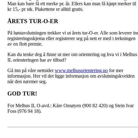
Man kan bare få ett merke pr. år. Ellers kan man få kjøpt merker til
kr 15,- pr stk. Plakettene er alltid gratis.
ÅRETS TUR-O-ER
På høstavslutningen trekker vi ut årets tur-O-er. Alle som leverer in
registreringsskjema eller registrerer seg på nett er med i trekningen
av en flott premie.
Kan du tenke deg å finne ut mer om orientering og hva vi i Melhus
IL orienteringen har av tilbud?
Gå inn på våre nettsider
www.melhusorientering.no
for mer
informasjon. Her vil det ligge informasjon om avslutningskvelden
når den nærmer seg.
GOD TUR!
For Melhus IL O-avd.: Kåre Onsøyen (900 82 420) og Stein Ivar
Foss (976 94 18)
.