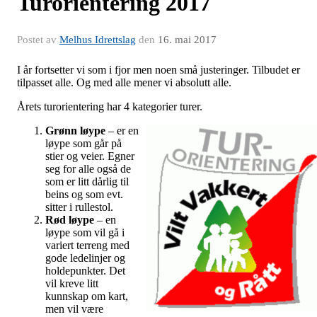
Turorientering 2017
Postet av
Melhus Idrettslag
den
16. mai 2017
I år fortsetter vi som i fjor men noen små justeringer. Tilbudet er
tilpasset alle. Og med alle mener vi absolutt alle.
Årets turorientering har 4 kategorier turer.
Grønn løype
– er en
løype som går på
stier og veier. Egner
seg for alle også de
som er litt dårlig til
beins og som evt.
sitter i rullestol.
Rød løype
– en
løype som vil gå i
variert terreng med
gode ledelinjer og
holdepunkter. Det
vil kreve litt
kunnskap om kart,
men vil være