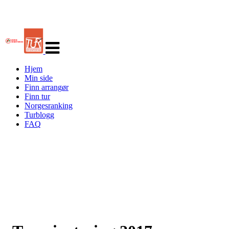
Veksle
navigasjon
Hjem
Min side
Finn arrangør
Finn tur
Norgesranking
Turblogg
FAQ