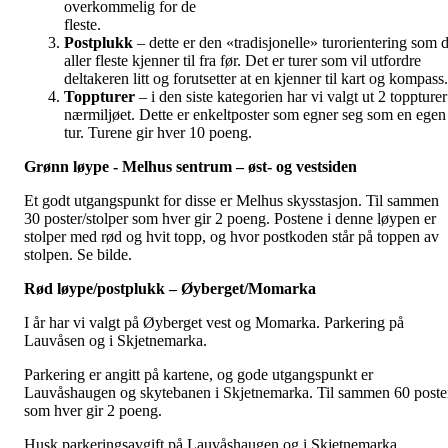
overkommelig for de
fleste.
Postplukk
– dette er den «tradisjonelle» turorientering som 
aller fleste kjenner til fra før. Det er turer som vil utfordre
deltakeren litt og forutsetter at en kjenner til kart og kompass.
Toppturer
– i den siste kategorien har vi valgt ut 2 toppturer
nærmiljøet. Dette er enkeltposter som egner seg som en egen
tur. Turene gir hver 10 poeng.
Grønn løype - Melhus sentrum – øst- og vestsiden
Et godt utgangspunkt for disse er Melhus skysstasjon. Til sammen
30 poster/stolper som hver gir 2 poeng. Postene i denne løypen er
stolper med rød og hvit topp, og hvor postkoden står på toppen av
stolpen. Se bilde.
Rød løype/postplukk – Øyberget/Momarka
I år har vi valgt på Øyberget vest og Momarka. Parkering på
Lauvåsen og i Skjetnemarka.
Parkering er angitt på kartene, og gode utgangspunkt er
Lauvåshaugen og skytebanen i Skjetnemarka. Til sammen 60 poste
som hver gir 2 poeng.
Husk parkeringsavgift på Lauvåshaugen og i Skjetnemarka.