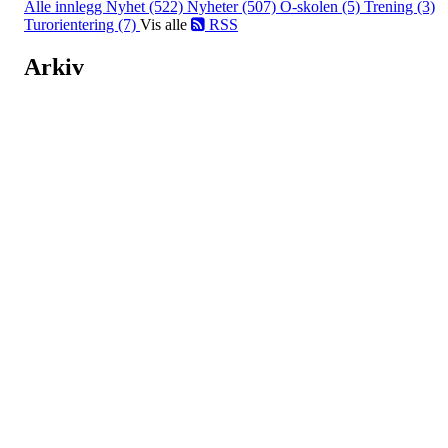
Alle innlegg
Nyhet (522)
Nyheter (507)
O-skolen (5)
Trening (3)
Turorientering (7)
Vis alle
RSS
Arkiv
Juni 2026 (10)
Mai 2026 (14)
April 2026 (8)
Mars 2026 (3)
Februa
2026 (3)
Januar 2026 (5)
2025 (43)
2024 (56)
2023 (84)
2022 (82)
2021 (89)
2020 (97)
2019 (138)
2018 (164)
2017 (132)
2016 (134)
2015 (90)
2014 (121)
2013 (84)
2012 (62)
2011 (1)
Turorientering.no er den offisielle portalen for
turorientering på nett fra Norges
Orienteringsforbund.