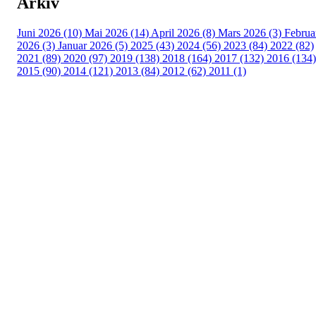
Arkiv
Juni 2026 (10)
Mai 2026 (14)
April 2026 (8)
Mars 2026 (3)
Februa
2026 (3)
Januar 2026 (5)
2025 (43)
2024 (56)
2023 (84)
2022 (82)
2021 (89)
2020 (97)
2019 (138)
2018 (164)
2017 (132)
2016 (134)
2015 (90)
2014 (121)
2013 (84)
2012 (62)
2011 (1)
Turorientering.no er den offisielle portalen for
turorientering på nett fra Norges
Orienteringsforbund.
© 2022 — Norges Orienteringsforbund