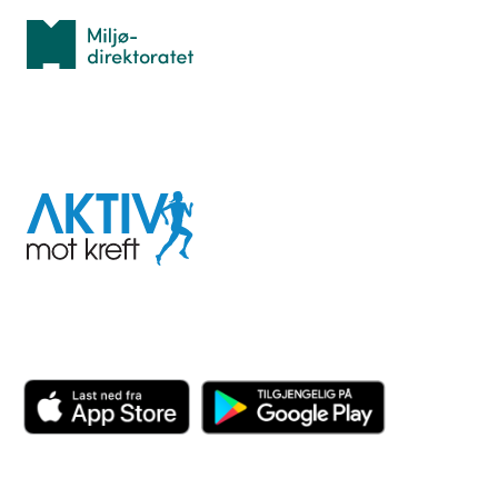
Miljødirektoratet
I samarbeid med
Aktiv
mot
kreft
Last ned appen her