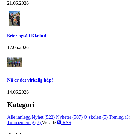
21.06.2026
Seier også i Klæbu!
17.06.2026
Nå er det virkelig håp!
14.06.2026
Kategori
Alle innlegg
Nyhet (522)
Nyheter (507)
O-skolen (5)
Trening (3)
Turorientering (7)
Vis alle
RSS