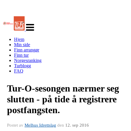
Veksle
navigasjon
Hjem
Min side
Finn arrangør
Finn tur
Norgesranking
Turblogg
FAQ
Tur-O-sesongen nærmer seg
slutten - på tide å registrere
postfangsten.
Postet av
Melhus Idrettslag
den
12. sep 2016