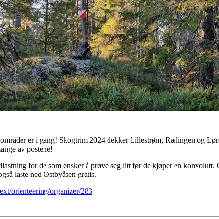
 områder er i gang! Skogtrim 2024 dekker Lillestrøm, Rælingen og Lør
mange av postene!
nedlastning for de som ønsker å prøve seg litt før de kjøper en konvolu
også laste ned Østbyåsen gratis.
next/orienteering/organizer/283