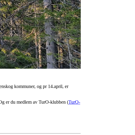
enskog kommuner, og pr 14.april, er
tt. Og er du medlem av TurO-klubben (
TurO-