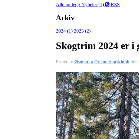
Alle innlegg
Nyheter (1)
RSS
Arkiv
2024 (1)
2023 (2)
Skogtrim 2024 er i 
Postet av
Østmarka Orienteringsklubb
den