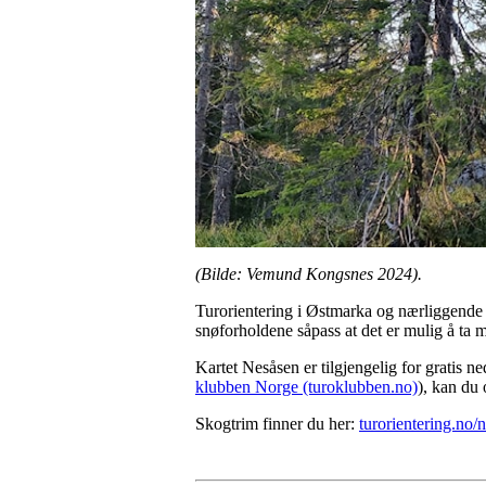
(Bilde: Vemund Kongsnes 2024).
Turorientering i Østmarka og nærliggende
snøforholdene såpass at det er mulig å ta 
Kartet Nesåsen er tilgjengelig for gratis 
klubben Norge (turoklubben.no)
), kan du 
Skogtrim finner du her:
turorientering.no/