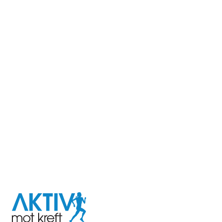
I samarbeid med
Aktiv
mot
kreft