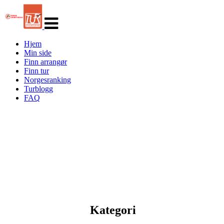
Veksle
navigasjon
Hjem
Min side
Finn arrangør
Finn tur
Norgesranking
Turblogg
FAQ
Kategori