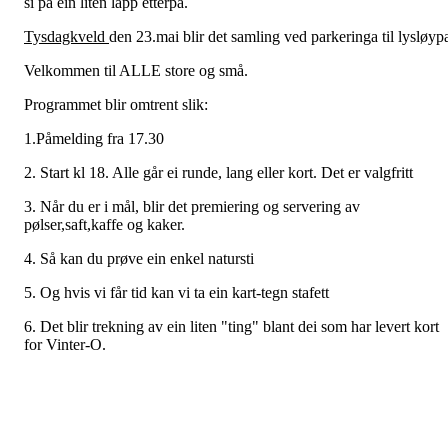
si på ein liten lapp etterpå.
Tysdagkveld
den 23.mai blir det samling ved parkeringa til lysløyp
Velkommen til ALLE store og små.
Programmet blir omtrent slik:
1.Påmelding fra 17.30
2. Start kl 18. Alle går ei runde, lang eller kort. Det er valgfritt
3. Når du er i mål, blir det premiering og servering av
pølser,saft,kaffe og kaker.
4. Så kan du prøve ein enkel natursti
5. Og hvis vi får tid kan vi ta ein kart-tegn stafett
6. Det blir trekning av ein liten "ting" blant dei som har levert kort
for Vinter-O.