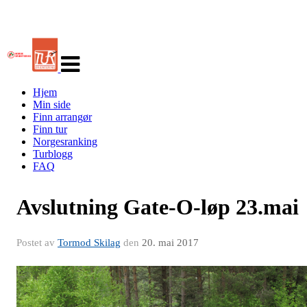
Veksle
navigasjon
Hjem
Min side
Finn arrangør
Finn tur
Norgesranking
Turblogg
FAQ
Avslutning Gate-O-løp 23.mai
Postet av
Tormod Skilag
den
20. mai 2017