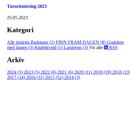
Turorientering 2023
25.05.2023
Kategori
Alle innlegg
Badstugu (2)
FINN FRAM DAGEN (8)
Gratulere
med dagen (3)
Klubbkveld (1)
Langrenn (3)
Vis alle
RSS
Arkiv
2024 (3)
2023 (5)
2022 (6)
2021 (6)
2020 (11)
2019 (19)
2018 (23
2017 (34)
2016 (31)
2015 (52)
2014 (3)
Turorientering.no er den offisielle portalen for