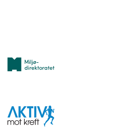
Hva er TurOrientering?
Lær orientering
Idrettsbutikken
Personvern
Med støtte fra
Miljødirektoratet
I samarbeid med
Aktiv
mot
kreft