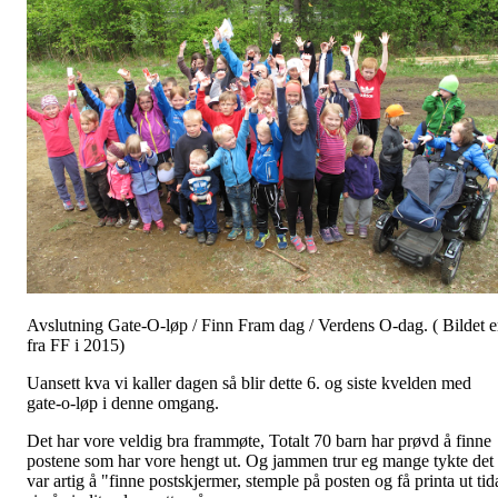
Avslutning Gate-O-løp / Finn Fram dag / Verdens O-dag. ( Bildet e
fra FF i 2015)
Uansett kva vi kaller dagen så blir dette 6. og siste kvelden med
gate-o-løp i denne omgang.
Det har vore veldig bra frammøte, Totalt 70 barn har prøvd å finne
postene som har vore hengt ut. Og jammen trur eg mange tykte det
var artig å "finne postskjermer, stemple på posten og få printa ut tid