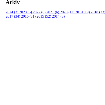
Arkiv
2024 (3)
2023 (5)
2022 (6)
2021 (6)
2020 (11)
2019 (19)
2018 (23
2017 (34)
2016 (31)
2015 (52)
2014 (3)
Turorientering.no er den offisielle portalen for
turorientering på nett fra Norges
Orienteringsforbund.
© 2022 — Norges Orienteringsforbund