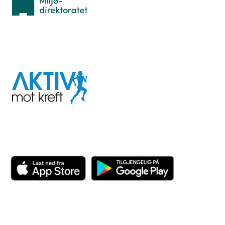
I samarbeid med
Aktiv
mot
kreft
Last ned appen her