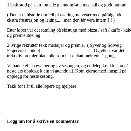
13 stk stod på start, og alle gjennomførte med stil og godt humør.
( Det er ei historie om feil plassering av poster med påfølgende
ekstra frustrasjon og leiting,.....men den får vera intern !!! )
Etter løpet var det samling på skistugu med pizza / saft / kaffe / kak
og premieutdeling.
2 ivrige rekrutter fekk medaljer og premie. ( Syver og Solveig
Fagervold - bilde) Og ellers var det
trekt div premier blant alle som har deltatt meir enn 1 gong .
Vi hadde ei lita evaluering av sesongen, og endeleg konklusjon på
neste års opplegg kjem vi attende til. Kom gjerne med innspill på
opplegg for neste sesong.
Takk for i år til alle løpere og hjelpere
Logg inn for å skrive en kommentar.