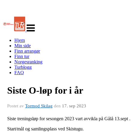
Veksle
navigasjon
Hjem
Min side
Finn arrangør
Finn tur
Norgesranking
Turblogg
FAQ
Siste O-løp for i år
Postet av
Tormod Skilag
den
17. sep 2023
Siste treningsløp for sesongen 2023 vart avvikla på Gålå 13.sept .
Start/mål og samlingsplass ved Skistugu.