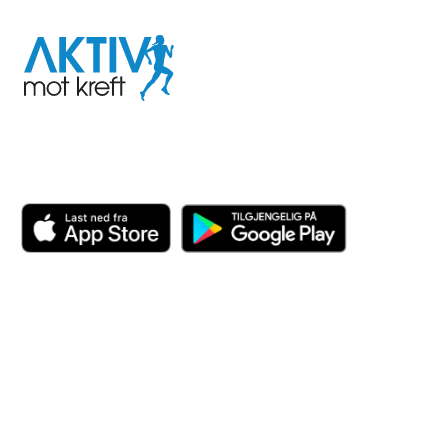
Aktiv
mot
kreft
Last ned appen her