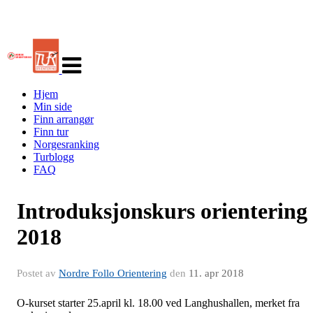
Veksle
navigasjon
Hjem
Min side
Finn arrangør
Finn tur
Norgesranking
Turblogg
FAQ
Introduksjonskurs orientering
2018
Postet av
Nordre Follo Orientering
den
11. apr 2018
O-kurset starter 25.april kl. 18.00 ved Langhushallen, merket fra