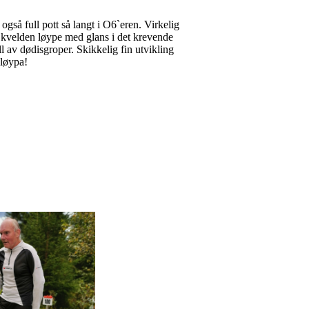
 også full pott så langt i O6`eren. Virkelig
å kvelden løype med glans i det krevende
l av dødisgroper. Skikkelig fin utvikling
-løypa!