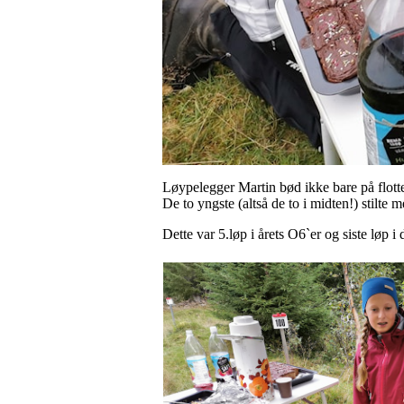
Løypelegger Martin bød ikke bare på flotte
De to yngste (altså de to i midten!) stilte
Dette var 5.løp i årets O6`er og siste løp 