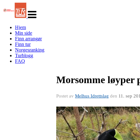
Veksle
navigasjon
Hjem
Min side
Finn arrangør
Finn tur
Norgesranking
Turblogg
FAQ
Morsomme løyper på
Postet av
Melhus Idrettslag
den
11. sep 20