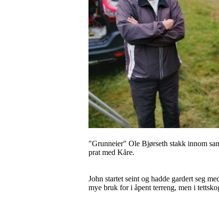
"Grunneier" Ole Bjørseth stakk innom samli
prat med Kåre.
John startet seint og hadde gardert seg m
mye bruk for i åpent terreng, men i tettsk