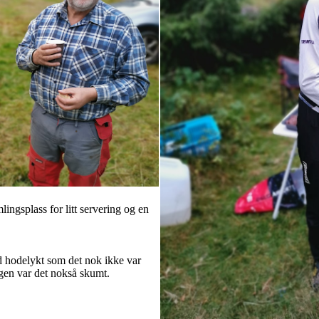
ngsplass for litt servering og en
ed hodelykt som det nok ikke var
ogen var det nokså skumt.