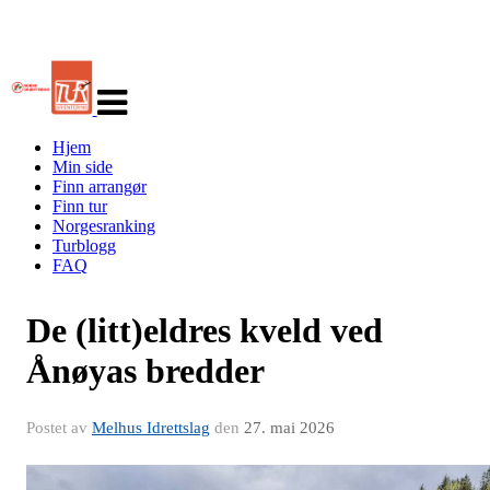
Veksle
navigasjon
Hjem
Min side
Finn arrangør
Finn tur
Norgesranking
Turblogg
FAQ
De (litt)eldres kveld ved
Ånøyas bredder
Postet av
Melhus Idrettslag
den
27. mai 2026