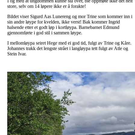
I og med at ungdommen kunne stå over, ble oppmøte ikke det helt
store, selv om 14 løpere ikke er å forakte!
Bildet viser Sigurd Aas Lunereng og mor Trine som kommer inn i
sin andre løype for kvelden, ikke verst! Bak kommer Ingrid
halsende etter et godt løp i kortløypa. Barnebarnet Edmund
gjennomførte i god stil i sammen løype.
I mellomløypa seiret Hege med ei god tid, fulgt av Trine og Kåre.
Johannes trakk det lengste strået i langløypa tett fulgt av Atle og
Stein Ivar.