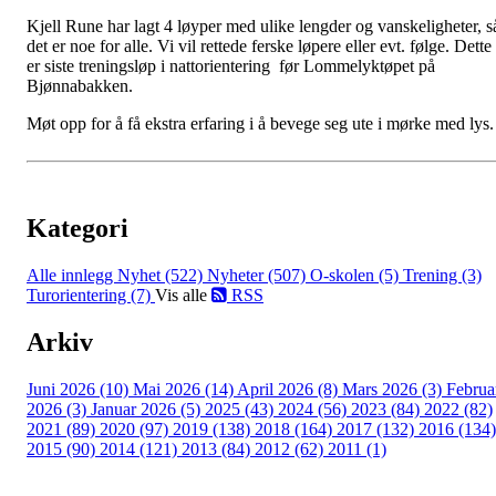
Kjell Rune har lagt 4 løyper med ulike lengder og vanskeligheter, s
det er noe for alle. Vi vil rettede ferske løpere eller evt. følge. Dette
er siste treningsløp i nattorientering før Lommelyktøpet på
Bjønnabakken.
Møt opp for å få ekstra erfaring i å bevege seg ute i mørke med lys.
Kategori
Alle innlegg
Nyhet (522)
Nyheter (507)
O-skolen (5)
Trening (3)
Turorientering (7)
Vis alle
RSS
Arkiv
Juni 2026 (10)
Mai 2026 (14)
April 2026 (8)
Mars 2026 (3)
Februa
2026 (3)
Januar 2026 (5)
2025 (43)
2024 (56)
2023 (84)
2022 (82)
2021 (89)
2020 (97)
2019 (138)
2018 (164)
2017 (132)
2016 (134)
2015 (90)
2014 (121)
2013 (84)
2012 (62)
2011 (1)