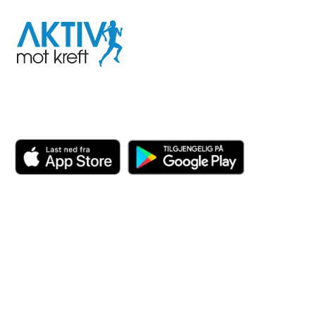
Aktiv
mot
kreft
Last ned appen her