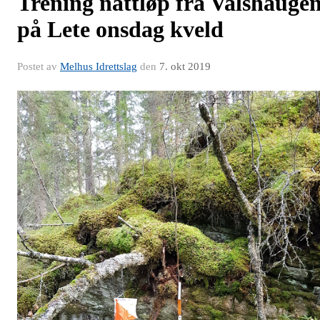
Trening nattløp fra Valshauge
på Lete onsdag kveld
Postet av
Melhus Idrettslag
den
7. okt 2019