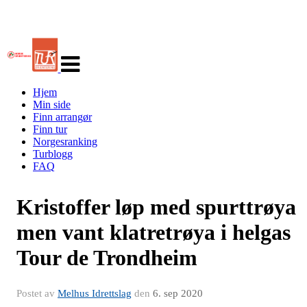
Veksle
navigasjon
Hjem
Min side
Finn arrangør
Finn tur
Norgesranking
Turblogg
FAQ
Kristoffer løp med spurttrøya
men vant klatretrøya i helgas
Tour de Trondheim
Postet av
Melhus Idrettslag
den
6. sep 2020