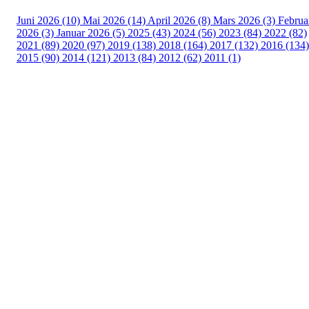
Juni 2026 (10)
Mai 2026 (14)
April 2026 (8)
Mars 2026 (3)
Februa
2026 (3)
Januar 2026 (5)
2025 (43)
2024 (56)
2023 (84)
2022 (82)
2021 (89)
2020 (97)
2019 (138)
2018 (164)
2017 (132)
2016 (134)
2015 (90)
2014 (121)
2013 (84)
2012 (62)
2011 (1)
Turorientering.no er den offisielle portalen for
turorientering på nett fra Norges
Orienteringsforbund.
© 2022 — Norges Orienteringsforbund