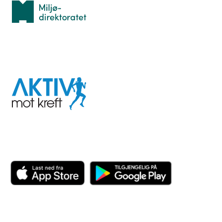
Miljødirektoratet
I samarbeid med
Aktiv
mot
kreft
Last ned appen her