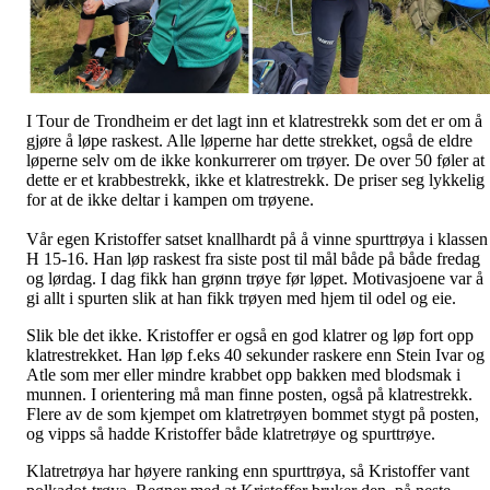
I Tour de Trondheim er det lagt inn et klatrestrekk som det er om å
gjøre å løpe raskest. Alle løperne har dette strekket, også de eldre
løperne selv om de ikke konkurrerer om trøyer. De over 50 føler at
dette er et krabbestrekk, ikke et klatrestrekk. De priser seg lykkelig
for at de ikke deltar i kampen om trøyene.
Vår egen Kristoffer satset knallhardt på å vinne spurttrøya i klassen
H 15-16. Han løp raskest fra siste post til mål både på både fredag
og lørdag. I dag fikk han grønn trøye før løpet. Motivasjoene var å
gi allt i spurten slik at han fikk trøyen med hjem til odel og eie.
Slik ble det ikke. Kristoffer er også en god klatrer og løp fort opp
klatrestrekket. Han løp f.eks 40 sekunder raskere enn Stein Ivar og
Atle som mer eller mindre krabbet opp bakken med blodsmak i
munnen. I orientering må man finne posten, også på klatrestrekk.
Flere av de som kjempet om klatretrøyen bommet stygt på posten,
og vipps så hadde Kristoffer både klatretrøye og spurttrøye.
Klatretrøya har høyere ranking enn spurttrøya, så Kristoffer vant