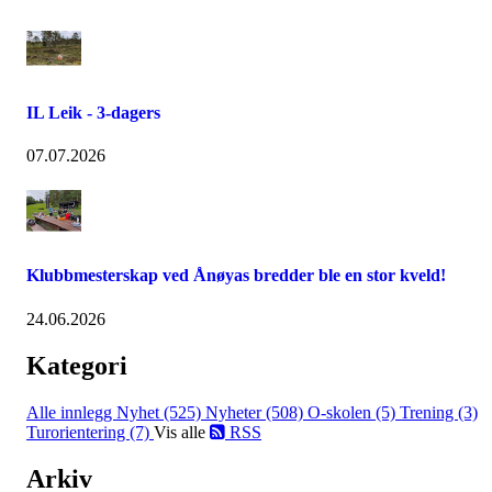
IL Leik - 3-dagers
07.07.2026
Klubbmesterskap ved Ånøyas bredder ble en stor kveld!
24.06.2026
Kategori
Alle innlegg
Nyhet (525)
Nyheter (508)
O-skolen (5)
Trening (3)
Turorientering (7)
Vis alle
RSS
Arkiv