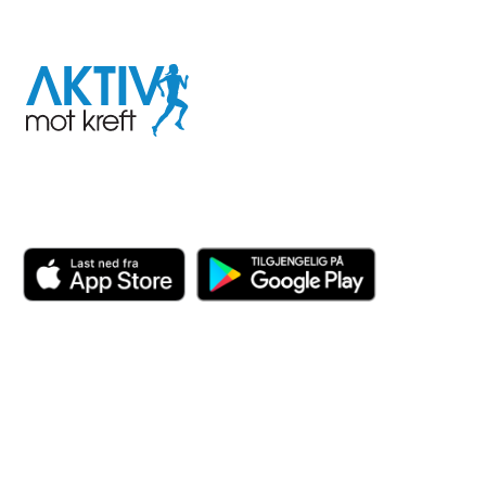
I samarbeid med
Aktiv
mot
kreft
Last ned appen her