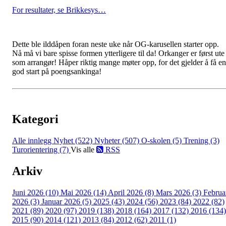
For resultater, se Brikkesys…
Dette ble ilddåpen foran neste uke når OG-karusellen starter opp.
Nå må vi bare spisse formen ytterligere til da! Orkanger er først ute
som arrangør! Håper riktig mange møter opp, for det gjelder å få en
god start på poengsankinga!
Kategori
Alle innlegg
Nyhet (522)
Nyheter (507)
O-skolen (5)
Trening (3)
Turorientering (7)
Vis alle
RSS
Arkiv
Juni 2026 (10)
Mai 2026 (14)
April 2026 (8)
Mars 2026 (3)
Februa
2026 (3)
Januar 2026 (5)
2025 (43)
2024 (56)
2023 (84)
2022 (82)
2021 (89)
2020 (97)
2019 (138)
2018 (164)
2017 (132)
2016 (134)
2015 (90)
2014 (121)
2013 (84)
2012 (62)
2011 (1)