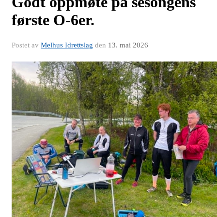
Godt oppmøte på sesongens
første O-6er.
Postet av
Melhus Idrettslag
den
13. mai 2026