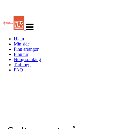
Veksle
navigasjon
Hjem
Min side
Finn arrangør
Finn tur
Norgesranking
Turblogg
FAQ