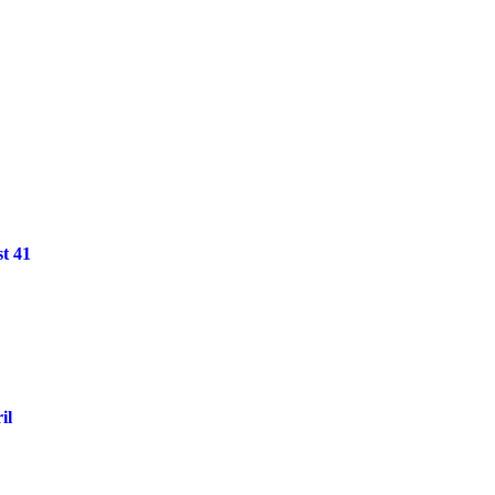
st 41
il