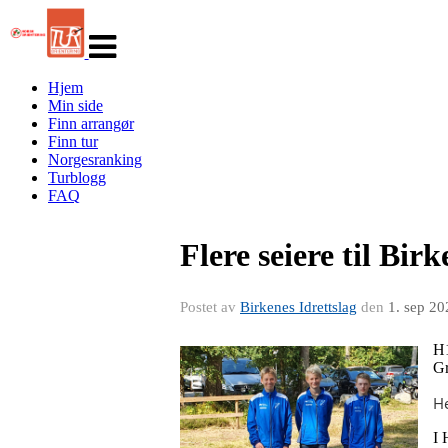
Veksle
navigasjon
Hjem
Min side
Finn arrangør
Finn tur
Norgesranking
Turblogg
FAQ
Flere seiere til Bir
Postet av
Birkenes Idrettslag
den
1. sep 20
H1
Gr
He
I 