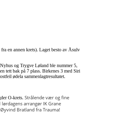
er fra en annen krets). Laget besto av Åsulv
ian Nyhus og Trygve Løland ble nummer 5,
 tett bak på 7 plass. Birkenes 3 med Siri
stfeil ødela sammenlagtresultatet.
Strålende vær og fine
gder O-krets.
l lørdagens arrangør IK Grane
r Øyvind Bratland fra Trauma!