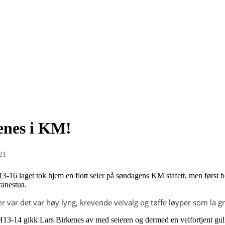
kenes i KM!
21
3-16 laget tok hjem en flott seier på søndagens KM stafett, men først 
anestua.
r var det var høy lyng, krevende veivalg og tøffe løyper som la gr
H13-14 gikk Lars Birkenes av med seieren og dermed en velfortjent gul