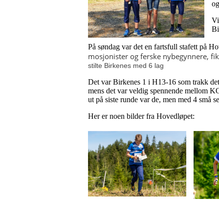
og
Vi
Bi
På søndag var det en fartsfull stafett på
mosjonister og ferske nybegynnere, fi
stilte Birkenes med 6 lag
Det var Birkenes 1 i H13-16 som trakk det
mens det var veldig spennende mellom KO
ut på siste runde var de, men med 4 små 
Her er noen bilder fra Hovedløpet: