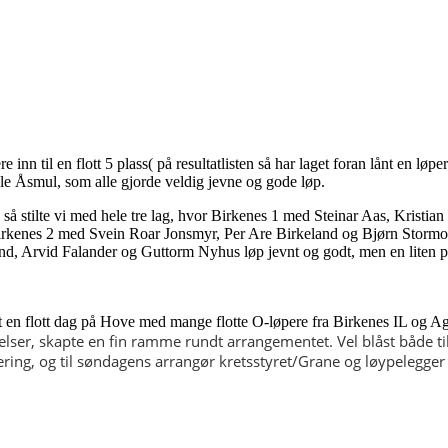
 inn til en flott 5 plass( på resultatlisten så har laget foran lånt en løp
e Åsmul, som alle gjorde veldig jevne og gode løp.
 så stilte vi med hele tre lag, hvor Birkenes 1 med Steinar Aas, Krist
rkenes 2 med Svein Roar Jonsmyr, Per Are Birkeland og Bjørn Stormoen
nd, Arvid Falander og Guttorm Nyhus løp jevnt og godt, men en liten po
lt en flott dag på Hove med mange flotte O-løpere fra Birkenes IL og A
lser, skapte en fin ramme rundt arrangementet. Vel blåst både ti
ering, og til søndagens arrangør kretsstyret/Grane og løypelegge