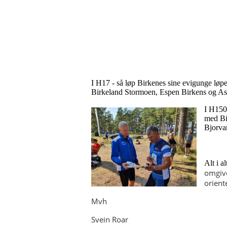
I H17 - så løp Birkenes sine evigunge løpere
Birkeland Stormoen, Espen Birkens og Asl
I H150
med Bi
Bjorva
Alt i a
omgive
orient
Mvh
Svein Roar