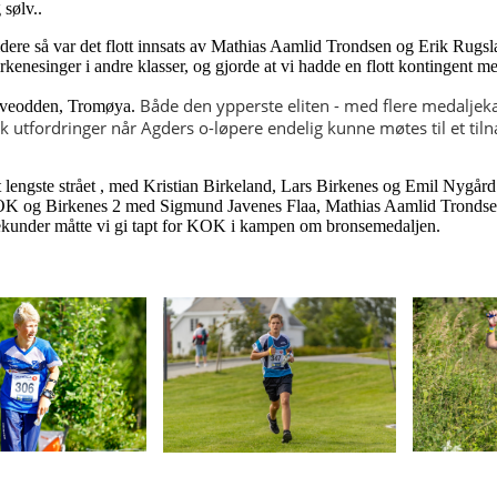
 sølv..
dere så var det flott innsats av Mathias Aamlid Trondsen og Erik Rugslan
rkenesinger i andre klasser, og gjorde at vi hadde en flott kontingent m
Både den ypperste eliten - med flere medaljeka
 Hoveodden, Tromøya.
kk utfordringer når Agders o-løpere endelig kunne møtes til et 
 lengste strået , med Kristian Birkeland, Lars Birkenes og Emil Nygår
K og Birkenes 2 med Sigmund Javenes Flaa, Mathias Aamlid Trondsen
sekunder måtte vi gi tapt for KOK i kampen om bronsemedaljen.