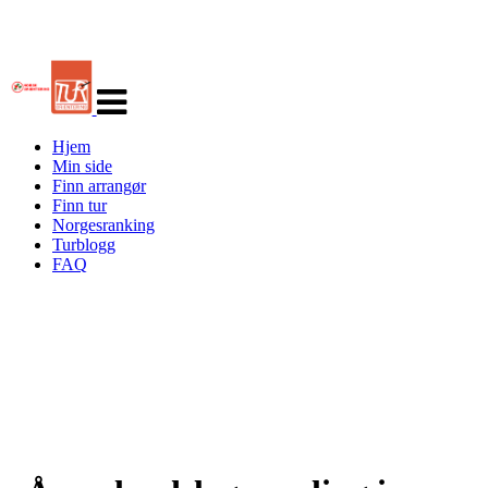
Veksle
navigasjon
Hjem
Min side
Finn arrangør
Finn tur
Norgesranking
Turblogg
FAQ