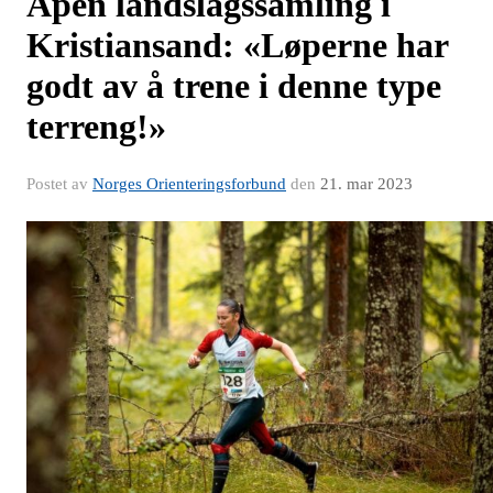
Åpen landslagssamling i
Kristiansand: «Løperne har
godt av å trene i denne type
terreng!»
Postet av
Norges Orienteringsforbund
den
21. mar 2023