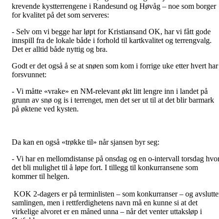
krevende kystterrengene i Randesund og Høvåg – noe som borger
for kvalitet på det som serveres:
- Selv om vi begge har løpt for Kristiansand OK, har vi fått gode
innspill fra de lokale både i forhold til kartkvalitet og terrengvalg.
Det er alltid både nyttig og bra.
Godt er det også å se at snøen som kom i forrige uke etter hvert har
forsvunnet:
- Vi måtte «vrake» en NM-relevant økt litt lengre inn i landet på
grunn av snø og is i terrenget, men det ser ut til at det blir barmark
på øktene ved kysten.
Da kan en også «trøkke til» når sjansen byr seg:
- Vi har en mellomdistanse på onsdag og en o-intervall torsdag hvo
det bli mulighet til å løpe fort. I tillegg til konkurransene som
kommer til helgen.
KOK 2-dagers er på terminlisten – som konkurranser – og avslutte
samlingen, men i rettferdighetens navn må en kunne si at det
virkelige alvoret er en måned unna – når det venter uttaksløp i