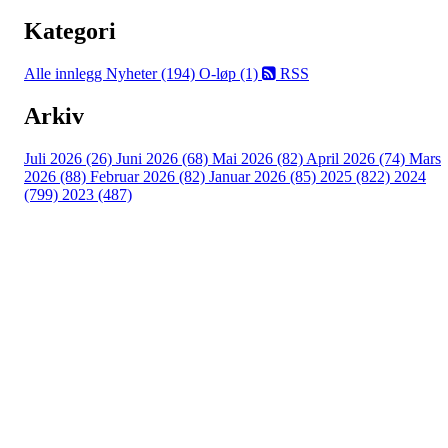
Kategori
Alle innlegg
Nyheter (194)
O-løp (1)
RSS
Arkiv
Juli 2026 (26)
Juni 2026 (68)
Mai 2026 (82)
April 2026 (74)
Mars
2026 (88)
Februar 2026 (82)
Januar 2026 (85)
2025 (822)
2024
(799)
2023 (487)
Turorientering.no er den offisielle portalen for
turorientering på nett fra Norges
Orienteringsforbund.