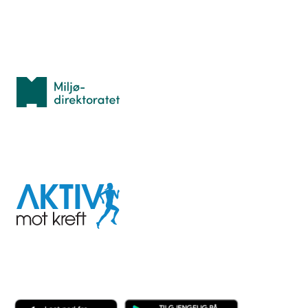
Med støtte fra
Miljødirektoratet
I samarbeid med
Aktiv
mot
kreft
Last ned appen her