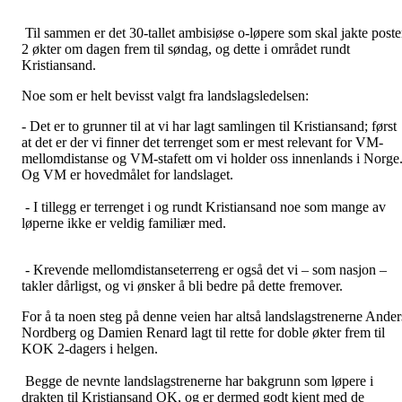
Til sammen er det 30-tallet ambisiøse o-løpere som skal jakte poste
2 økter om dagen frem til søndag, og dette i området rundt
Kristiansand.
Noe som er helt bevisst valgt fra landslagsledelsen:
- Det er to grunner til at vi har lagt samlingen til Kristiansand; først
at det er der vi finner det terrenget som er mest relevant for VM-
mellomdistanse og VM-stafett om vi holder oss innenlands i Norge
Og VM er hovedmålet for landslaget.
- I tillegg er terrenget i og rundt Kristiansand noe som mange av
løperne ikke er veldig familiær med.
- Krevende mellomdistanseterreng er også det vi – som nasjon –
takler dårligst, og vi ønsker å bli bedre på dette fremover.
For å ta noen steg på denne veien har altså landslagstrenerne Ander
Nordberg og Damien Renard lagt til rette for doble økter frem til
KOK 2-dagers i helgen.
Begge de nevnte landslagstrenerne har bakgrunn som løpere i
drakten til Kristiansand OK, og er dermed godt kjent med de