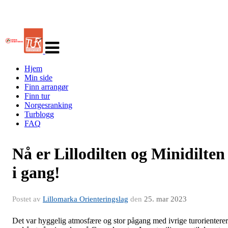
Veksle
navigasjon
Hjem
Min side
Finn arrangør
Finn tur
Norgesranking
Turblogg
FAQ
Nå er Lillodilten og Minidilten
i gang!
Postet av
Lillomarka Orienteringslag
den
25. mar 2023
Det var hyggelig atmosfære og stor pågang med ivrige turorientere