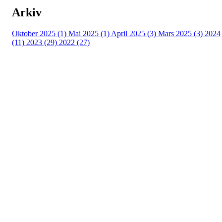
Arkiv
Oktober 2025 (1)
Mai 2025 (1)
April 2025 (3)
Mars 2025 (3)
2024
(11)
2023 (29)
2022 (27)
Turorientering.no er den offisielle portalen for
turorientering på nett fra Norges
Orienteringsforbund.
© 2022 — Norges Orienteringsforbund