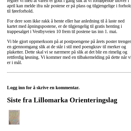
regner vi med at våren er godt i gang slik at vi fortløpende utover i
april kan melde ifra når postene er på plass og tilgjengelige i forhol
til føreforhold.
For dere som ikke rakk å hente eller har anledning til å laste ned
kartet med åpningspostene, er de tilgjengelig til gratis henting i
trappesalget i Vestbyveien 10 frem til postene tas inn 1. mai.
Vi ble gjort oppmerksom på at postpoengene på årets poster trenger
en gjennomgang slik at de står i stil med poengkrav til merker og
plaketter. Dette skal vi se nærmere på slik at det blir en rimelig og
rettferdig løsning. Vi kommer med en tilbakemelding på dette når v
er i mål.
Logg inn for å skrive en kommentar.
Siste fra Lillomarka Orienteringslag