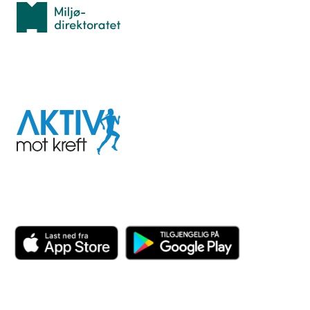
Miljødirektoratet
I samarbeid med
Aktiv
mot
kreft
Last ned appen her