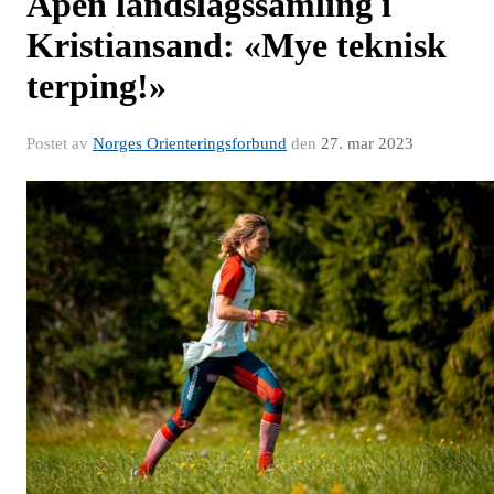
Åpen landslagssamling i
Kristiansand: «Mye teknisk
terping!»
Postet av
Norges Orienteringsforbund
den
27. mar 2023