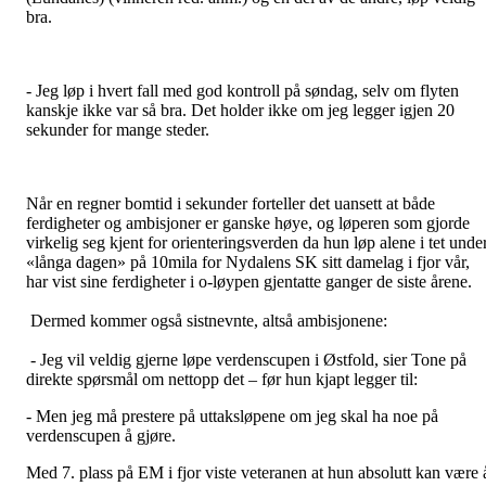
bra.
- Jeg løp i hvert fall med god kontroll på søndag, selv om flyten
kanskje ikke var så bra. Det holder ikke om jeg legger igjen 20
sekunder for mange steder.
Når en regner bomtid i sekunder forteller det uansett at både
ferdigheter og ambisjoner er ganske høye, og løperen som gjorde
virkelig seg kjent for orienteringsverden da hun løp alene i tet unde
«långa dagen» på 10mila for Nydalens SK sitt damelag i fjor vår,
har vist sine ferdigheter i o-løypen gjentatte ganger de siste årene.
Dermed kommer også sistnevnte, altså ambisjonene:
- Jeg vil veldig gjerne løpe verdenscupen i Østfold, sier Tone på
direkte spørsmål om nettopp det – før hun kjapt legger til:
- Men jeg må prestere på uttaksløpene om jeg skal ha noe på
verdenscupen å gjøre.
Med 7. plass på EM i fjor viste veteranen at hun absolutt kan være 