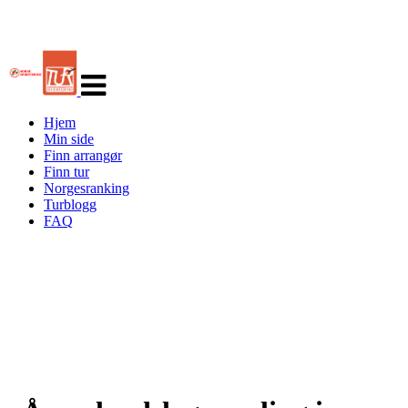
Veksle
navigasjon
Hjem
Min side
Finn arrangør
Finn tur
Norgesranking
Turblogg
FAQ