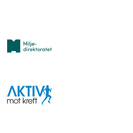
Personvern
Med støtte fra
Miljødirektoratet
I samarbeid med
Aktiv
mot
kreft
Last ned appen her