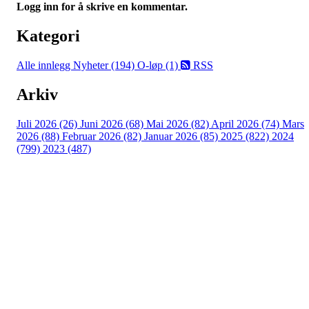
Logg inn for å skrive en kommentar.
Kategori
Alle innlegg
Nyheter (194)
O-løp (1)
RSS
Arkiv
Juli 2026 (26)
Juni 2026 (68)
Mai 2026 (82)
April 2026 (74)
Mars
2026 (88)
Februar 2026 (82)
Januar 2026 (85)
2025 (822)
2024
(799)
2023 (487)
Turorientering.no er den offisielle portalen for
turorientering på nett fra Norges
Orienteringsforbund.