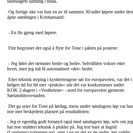
landslagets samling i Italia.
Og forrige uke var hun en av til sammen 30-tallet løpere under den
åpne samlingen i Kristiansand:
- En fin gjeng med løpere.
Fint begynner det også å flyte for Tone i jakten på postene:
- Jeg føler det stemmer bedre og bedre. Selvtilliten vokser etter
hvert, men jeg må få automatisert «det» bedre.
Etter teknisk terping i kystterrengene sør for europaveien, var det i
helgen tid for litt mer «praksis» når det var konkurranser under
KOK 2-dagers i «Vestheiene» - nord for europaveien gjennom
Sørlandshovestaden.
Det ga seier for Tone på lørdag, mens under søndagens løp var hu
noe mer beskjedent plassert på resultatlisten:
- Jeg er egentlig godt fornøyd også med søndagens løp, selv om jeg
har noe småtteri teknisk å plukke på. Jeg tror bare at Ingrid
(Lundanes) (vinneren red. anm.) og en del av de andre, løp veldig