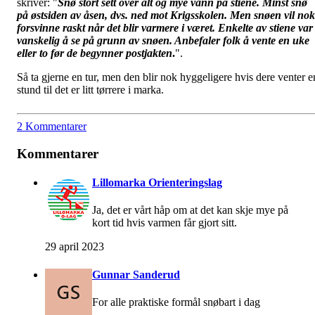
skriver: "
Snø stort sett over alt og mye vann på stiene. Minst snø
på østsiden av åsen, dvs. ned mot Krigsskolen. Men snøen vil nok
forsvinne raskt når det blir varmere i været. Enkelte av stiene var
vanskelig å se på grunn av snøen. Anbefaler folk å vente en uke
eller to før de begynner postjakten
.
".
Så ta gjerne en tur, men den blir nok hyggeligere hvis dere venter e
stund til det er litt tørrere i marka.
2 Kommentarer
Kommentarer
Lillomarka Orienteringslag
Ja, det er vårt håp om at det kan skje mye på
kort tid hvis varmen får gjort sitt.
29 april 2023
Gunnar Sanderud
For alle praktiske formål snøbart i dag