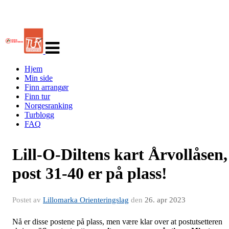
Veksle
navigasjon
Hjem
Min side
Finn arrangør
Finn tur
Norgesranking
Turblogg
FAQ
Lill-O-Diltens kart Årvollåsen,
post 31-40 er på plass!
Postet av
Lillomarka Orienteringslag
den
26. apr 2023
Nå er disse postene på plass, men være klar over at postutsetteren