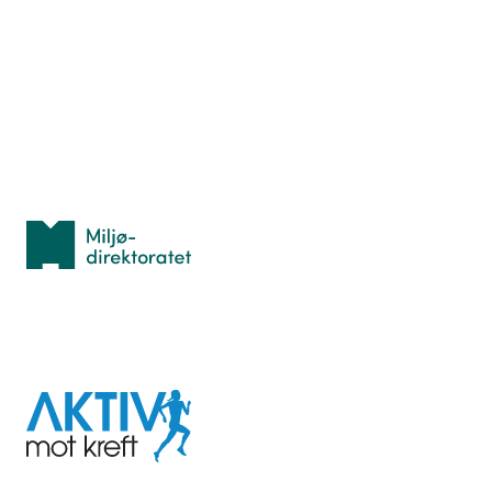
Hva er TurOrientering?
Lær orientering
Idrettsbutikken
Personvern
Med støtte fra
Miljødirektoratet
I samarbeid med
Aktiv
mot
kreft