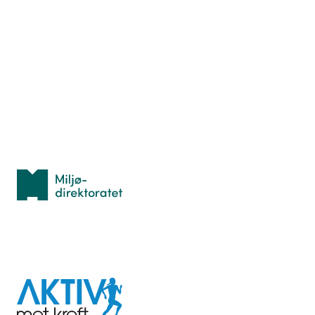
Nyttige ressurser
Hva er TurOrientering?
Lær orientering
Idrettsbutikken
Personvern
Med støtte fra
Miljødirektoratet
I samarbeid med
Aktiv
mot
kreft