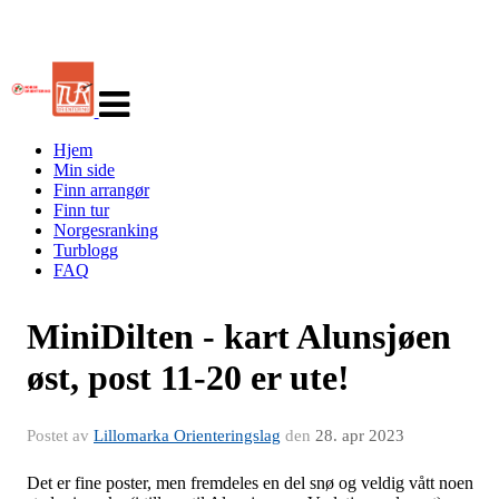
Veksle
navigasjon
Hjem
Min side
Finn arrangør
Finn tur
Norgesranking
Turblogg
FAQ
MiniDilten - kart Alunsjøen
øst, post 11-20 er ute!
Postet av
Lillomarka Orienteringslag
den
28. apr 2023
Det er fine poster, men fremdeles en del snø og veldig vått noen