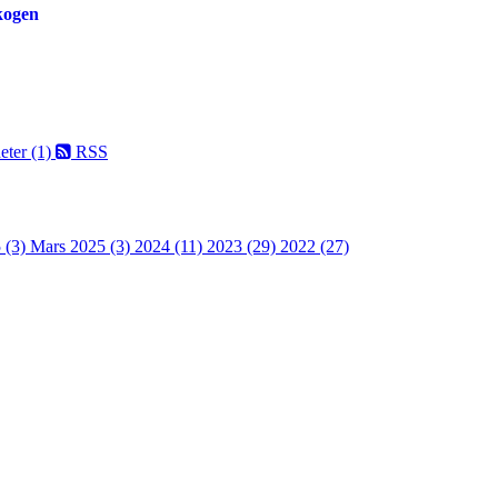
skogen
eter (1)
RSS
 (3)
Mars 2025 (3)
2024 (11)
2023 (29)
2022 (27)
 turorientering på nett fra Norges Orienteringsforb