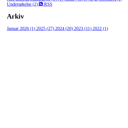
Undersøkelse (2)
RSS
Arkiv
Januar 2026 (1)
2025 (27)
2024 (20)
2023 (11)
2022 (1)
Turorientering.no er den offisielle portalen for
turorientering på nett fra Norges
Orienteringsforbund.
© 2022 — Norges Orienteringsforbund