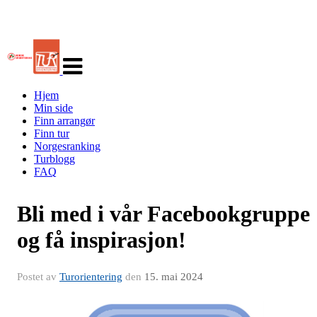
Veksle
navigasjon
Hjem
Min side
Finn arrangør
Finn tur
Norgesranking
Turblogg
FAQ
Bli med i vår Facebookgruppe
og få inspirasjon!
Postet av
Turorientering
den
15. mai 2024