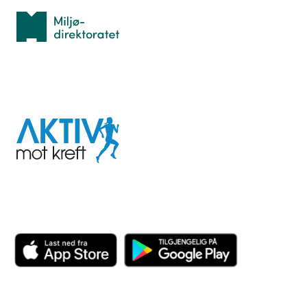
Miljødirektoratet
I samarbeid med
Aktiv
mot
kreft
Last ned appen her