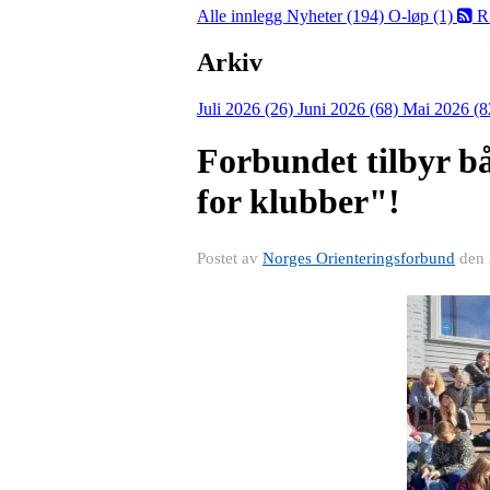
Alle innlegg
Nyheter (194)
O-løp (1)
R
Arkiv
Juli 2026 (26)
Juni 2026 (68)
Mai 2026 (8
Forbundet tilbyr bå
for klubber"!
Postet av
Norges Orienteringsforbund
den