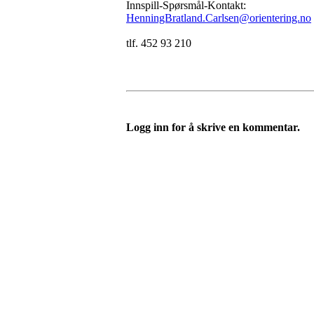
Innspill-Spørsmål-Kontakt:
HenningBratland.Carlsen@orientering.no
tlf. 452 93 210
Logg inn for å skrive en kommentar.
Turorientering.no er den offisielle portalen for