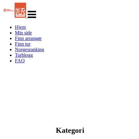
Veksle
navigasjon
Hjem
Min side
Finn arrangør
Finn tur
Norgesranking
Turblogg
FAQ
Kategori