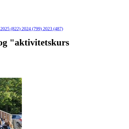
)
2025 (822)
2024 (799)
2023 (487)
og "aktivitetskurs