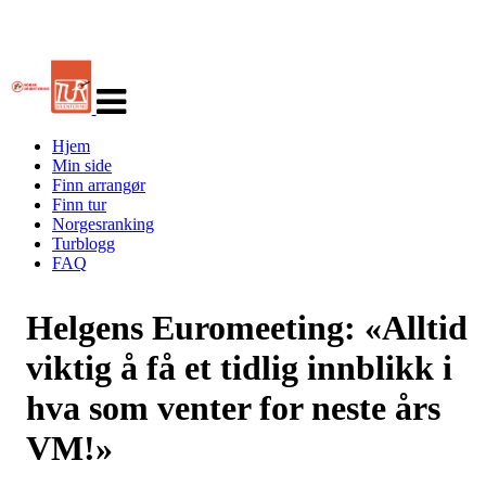
Veksle
navigasjon
Hjem
Min side
Finn arrangør
Finn tur
Norgesranking
Turblogg
FAQ
Helgens Euromeeting: «Alltid
viktig å få et tidlig innblikk i
hva som venter for neste års
VM!»