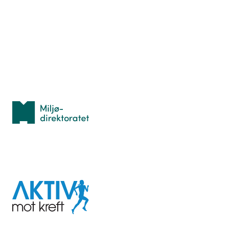
Hva er TurOrientering?
Lær orientering
Idrettsbutikken
Personvern
Med støtte fra
Miljødirektoratet
I samarbeid med
Aktiv
mot
kreft