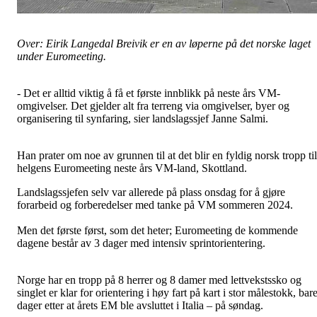
Over: Eirik Langedal Breivik er en av løperne på det norske laget
under Euromeeting.
- Det er alltid viktig å få et første innblikk på neste års VM-
omgivelser. Det gjelder alt fra terreng via omgivelser, byer og
organisering til synfaring, sier landslagssjef Janne Salmi.
Han prater om noe av grunnen til at det blir en fyldig norsk tropp til
helgens Euromeeting neste års VM-land, Skottland.
Landslagssjefen selv var allerede på plass onsdag for å gjøre
forarbeid og forberedelser med tanke på VM sommeren 2024.
Men det første først, som det heter; Euromeeting de kommende
dagene består av 3 dager med intensiv sprintorientering.
Norge har en tropp på 8 herrer og 8 damer med lettvekstssko og
singlet er klar for orientering i høy fart på kart i stor målestokk, bar
dager etter at årets EM ble avsluttet i Italia – på søndag.