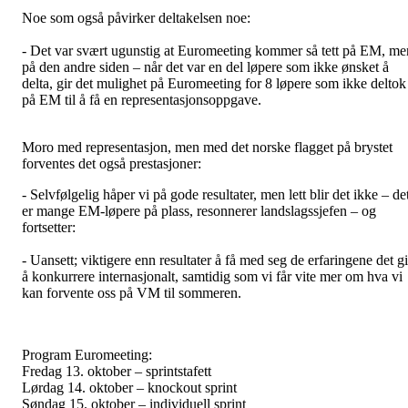
Noe som også påvirker deltakelsen noe:
- Det var svært ugunstig at Euromeeting kommer så tett på EM, me
på den andre siden – når det var en del løpere som ikke ønsket å
delta, gir det mulighet på Euromeeting for 8 løpere som ikke deltok
på EM til å få en representasjonsoppgave.
Moro med representasjon, men med det norske flagget på brystet
forventes det også prestasjoner:
- Selvfølgelig håper vi på gode resultater, men lett blir det ikke – de
er mange EM-løpere på plass, resonnerer landslagssjefen – og
fortsetter:
- Uansett; viktigere enn resultater å få med seg de erfaringene det gi
å konkurrere internasjonalt, samtidig som vi får vite mer om hva vi
kan forvente oss på VM til sommeren.
Program Euromeeting:
Fredag 13. oktober – sprintstafett
Lørdag 14. oktober – knockout sprint
Søndag 15. oktober – individuell sprint