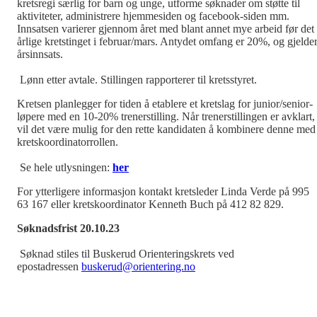
kretsregi særlig for barn og unge, utforme søknader om støtte til
aktiviteter, administrere hjemmesiden og facebook-siden mm.
Innsatsen varierer gjennom året med blant annet mye arbeid før det
årlige kretstinget i februar/mars. Antydet omfang er 20%, og gjelde
årsinnsats.
Lønn etter avtale. Stillingen rapporterer til kretsstyret.
Kretsen planlegger for tiden å etablere et kretslag for junior/senior-
løpere med en 10-20% trenerstilling. Når trenerstillingen er avklart,
vil det være mulig for den rette kandidaten å kombinere denne med
kretskoordinatorrollen.
Se hele utlysningen:
her
For ytterligere informasjon kontakt kretsleder Linda Verde på 995
63 167 eller kretskoordinator Kenneth Buch på 412 82 829.
Søknadsfrist 20.10.23
Søknad stiles til Buskerud Orienteringskrets ved
epostadressen
buskerud@orientering.no