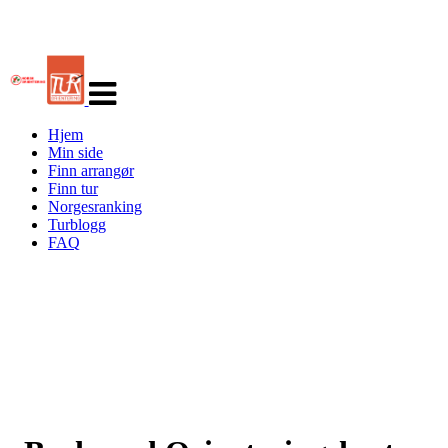
Veksle
navigasjon
Hjem
Min side
Finn arrangør
Finn tur
Norgesranking
Turblogg
FAQ