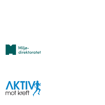
Hva er TurOrientering?
Lær orientering
Idrettsbutikken
Personvern
Med støtte fra
Miljødirektoratet
I samarbeid med
Aktiv
mot
kreft