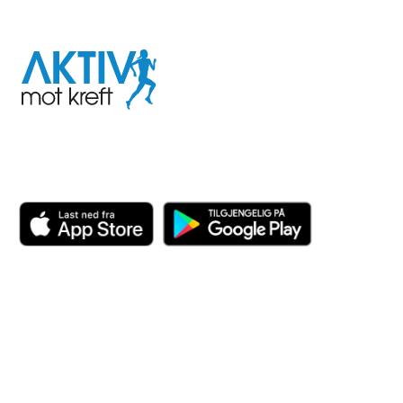
I samarbeid med
Aktiv
mot
kreft
Last ned appen her