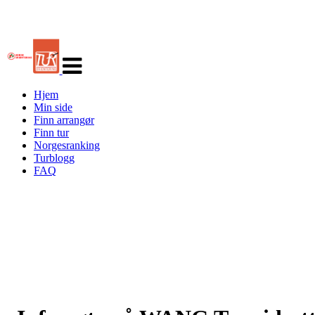
Veksle
navigasjon
Hjem
Min side
Finn arrangør
Finn tur
Norgesranking
Turblogg
FAQ